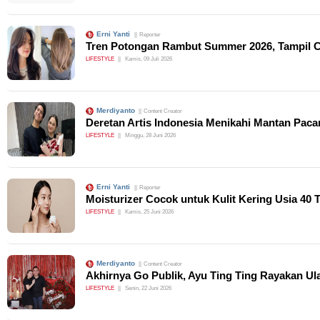
Erni Yanti
Reporter
Tren Potongan Rambut Summer 2026, Tampil C
LIFESTYLE
Kamis, 09 Juli 2026
Merdiyanto
Content Creator
Deretan Artis Indonesia Menikahi Mantan Pac
LIFESTYLE
Minggu, 28 Juni 2026
Erni Yanti
Reporter
Moisturizer Cocok untuk Kulit Kering Usia 40
LIFESTYLE
Kamis, 25 Juni 2026
Merdiyanto
Content Creator
Akhirnya Go Publik, Ayu Ting Ting Rayakan U
LIFESTYLE
Senin, 22 Juni 2026