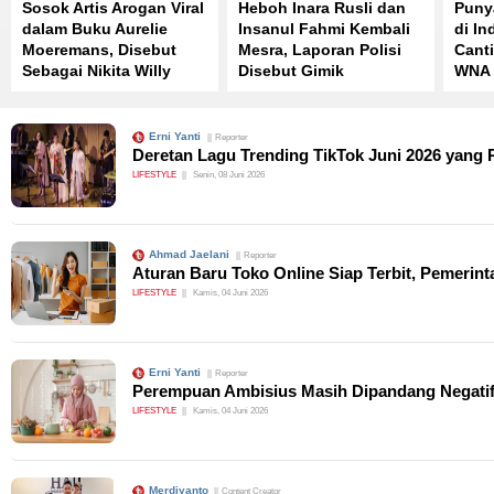
Sosok Artis Arogan Viral
Heboh Inara Rusli dan
Puny
dalam Buku Aurelie
Insanul Fahmi Kembali
di In
Moeremans, Disebut
Mesra, Laporan Polisi
Canti
Sebagai Nikita Willy
Disebut Gimik
WNA
Erni Yanti
Reporter
Deretan Lagu Trending TikTok Juni 2026 yang
LIFESTYLE
Senin, 08 Juni 2026
Ahmad Jaelani
Reporter
Aturan Baru Toko Online Siap Terbit, Pemeri
LIFESTYLE
Kamis, 04 Juni 2026
Erni Yanti
Reporter
Perempuan Ambisius Masih Dipandang Negatif, 
LIFESTYLE
Kamis, 04 Juni 2026
Merdiyanto
Content Creator