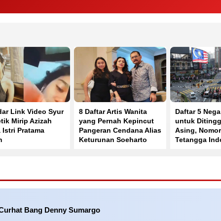
ar Link Video Syur
8 Daftar Artis Wanita
Daftar 5 Nega
tik Mirip Azizah
yang Pernah Kepincut
untuk Ditingg
 Istri Pratama
Pangeran Cendana Alias
Asing, Nomor
n
Keturunan Soeharto
Tetangga Ind
i Curhat Bang Denny Sumargo