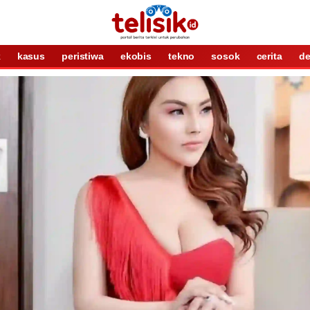
k
kasus
peristiwa
ekobis
tekno
sosok
cerita
de