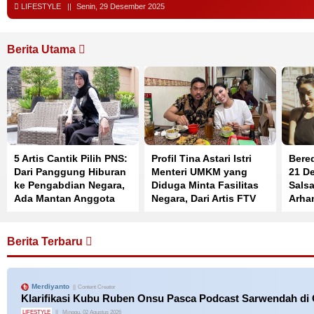
LIFESTYLE
Senin, 29 Desember 2025
Berita Utama
5 Artis Cantik Pilih PNS:
Profil Tina Astari Istri
Bered
Dari Panggung Hiburan
Menteri UMKM yang
21 De
ke Pengabdian Negara,
Diduga Minta Fasilitas
Salsa
Ada Mantan Anggota
Negara, Dari Artis FTV
Arha
Cherrybelle
jadi Pengusaha
Berita Terbaru
Merdiyanto
Content Creator
Klarifikasi Kubu Ruben Onsu Pasca Podcast Sarwendah d
LIFESTYLE
Minggu, 02 Agustus 2026