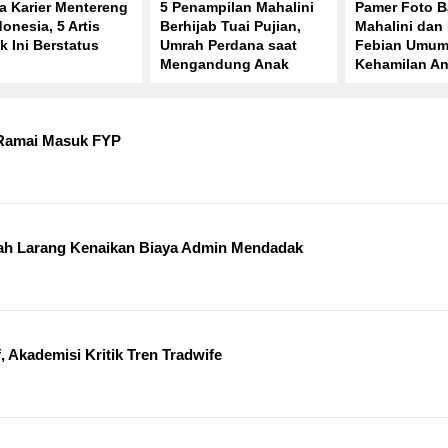
a Karier Mentereng
5 Penampilan Mahalini
Pamer Foto 
donesia, 5 Artis
Berhijab Tuai Pujian,
Mahalini dan
k Ini Berstatus
Umrah Perdana saat
Febian Umu
Mengandung Anak
Kehamilan A
Pertama
Pertama
 Ramai Masuk FYP
ntah Larang Kenaikan Biaya Admin Mendadak
Akademisi Kritik Tren Tradwife