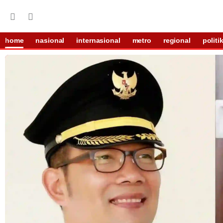
home
nasional
internasional
metro
regional
politi