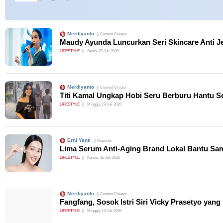
Merdiyanto
Content Creator
Maudy Ayunda Luncurkan Seri Skincare Anti J
LIFESTYLE
Senin, 27 Juli 2026
Merdiyanto
Content Creator
Titi Kamal Ungkap Hobi Seru Berburu Hantu Se
LIFESTYLE
Minggu, 19 Juli 2026
Erni Yanti
Reporter
Lima Serum Anti-Aging Brand Lokal Bantu Sa
LIFESTYLE
Kamis, 16 Juli 2026
Merdiyanto
Content Creator
Fangfang, Sosok Istri Siri Vicky Prasetyo ya
LIFESTYLE
Minggu, 12 Juli 2026