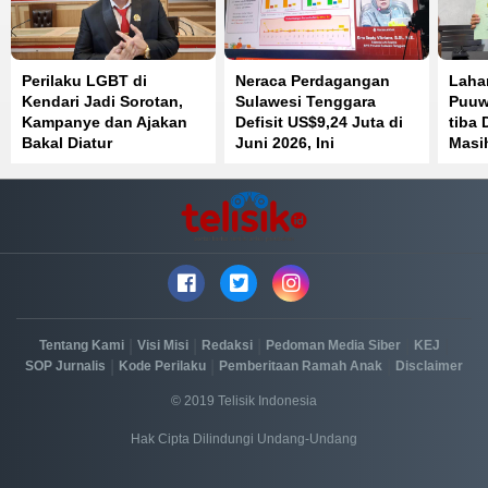
Perilaku LGBT di
Neraca Perdagangan
Laha
Kendari Jadi Sorotan,
Sulawesi Tenggara
Puuw
Kampanye dan Ajakan
Defisit US$9,24 Juta di
tiba 
Bakal Diatur
Juni 2026, Ini
Masih
Penyebabnya
|
|
|
|
|
Tentang Kami
Visi Misi
Redaksi
Pedoman Media Siber
KEJ
|
|
|
SOP Jurnalis
Kode Perilaku
Pemberitaan Ramah Anak
Disclaimer
© 2019 Telisik Indonesia
Hak Cipta Dilindungi Undang-Undang