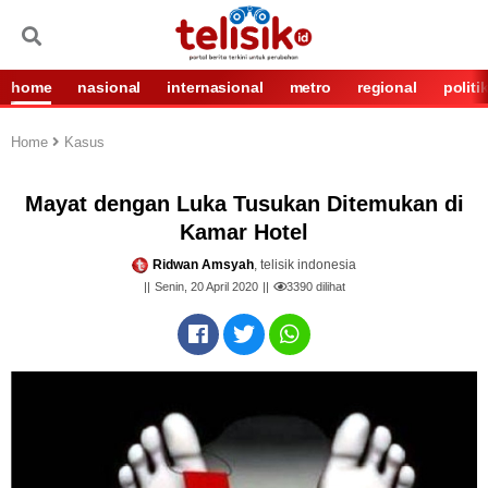
home
nasional
internasional
metro
regional
politi
Home
Kasus
Mayat dengan Luka Tusukan Ditemukan di
Kamar Hotel
Ridwan Amsyah
, telisik indonesia
Senin, 20 April 2020
3390
dilihat