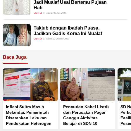
Jadi Mualaf Usai Bertemu Pujaan
Hati
CERITA
Jumat, 03 Juni 2022
Takjub dengan Ibadah Puasa,
Jadikan Gadis Korea Ini Mualaf
CERITA
Sabtu, 22 Oktober 2022
Baca Juga
Inflasi Sultra Masih
Pencurian Kabel Listrik
SD Ne
Melandai, Pemerintah
dan Perusakan Pagar
Perku
Disarankan Lakukan
Ganggu Aktivitas
Fasil
Pendekatan Heterogen
Belajar di SDN 10
Peser
Kendari
Sain