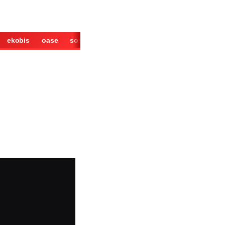
ekobis
oase
sosok
cerita
derita
wisata
kuliner