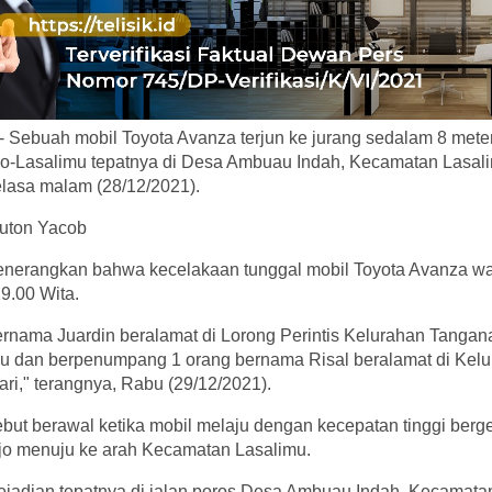
 Sebuah mobil Toyota Avanza terjun ke jurang sedalam 8 mete
jo-Lasalimu tepatnya di Desa Ambuau Indah, Kecamatan Lasali
lasa malam (28/12/2021).
Buton Yacob
nerangkan bahwa kecelakaan tunggal mobil Toyota Avanza war
19.00 Wita.
rnama Juardin beralamat di Lorong Perintis Kelurahan Tanga
u dan berpenumpang 1 orang bernama Risal beralamat di Kel
i," terangnya, Rabu (29/12/2021).
ebut berawal ketika mobil melaju dengan kecepatan tinggi berge
o menuju ke arah Kecamatan Lasalimu.
kejadian tepatnya di jalan poros Desa Ambuau Indah, Kecamata