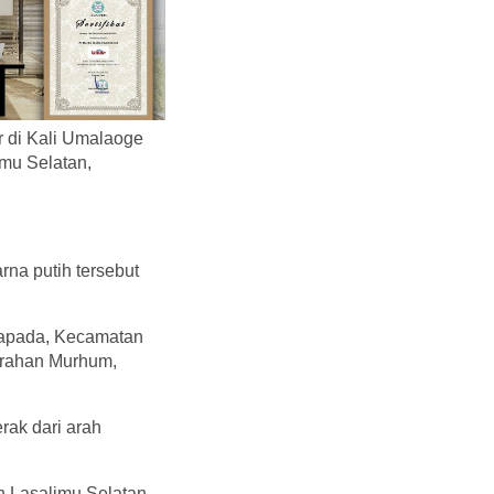
r di Kali Umalaoge
mu Selatan,
na putih tersebut
napada, Kecamatan
urahan Murhum,
rak dari arah
n Lasalimu Selatan,