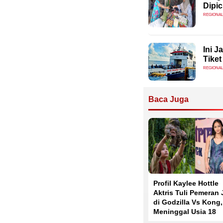
Dipi
REGIONAL
Ini 
Tiket
REGIONAL
Baca Juga
Profil Kaylee Hottle
Aktris Tuli Pemeran 
di Godzilla Vs Kong,
Meninggal Usia 18
Tahun