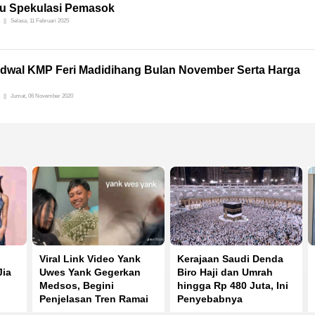
cu Spekulasi Pemasok
Selasa, 11 Februari 2025
Jadwal KMP Feri Madidihang Bulan November Serta Harga
Jumat, 06 November 2020
Viral Link Video Yank
Kerajaan Saudi Denda
Jia
Uwes Yank Gegerkan
Biro Haji dan Umrah
Medsos, Begini
hingga Rp 480 Juta, Ini
Penjelasan Tren Ramai
Penyebabnya
di TikTok