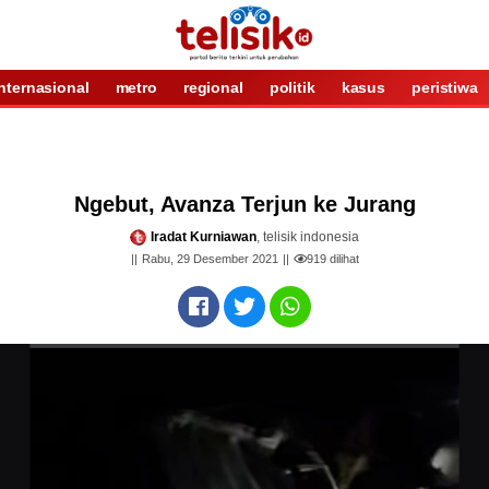
internasional
metro
regional
politik
kasus
peristiwa
Ngebut, Avanza Terjun ke Jurang
Iradat Kurniawan
, telisik indonesia
Rabu, 29 Desember 2021
919
dilihat