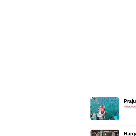
Praj
REGIONAL
Harg