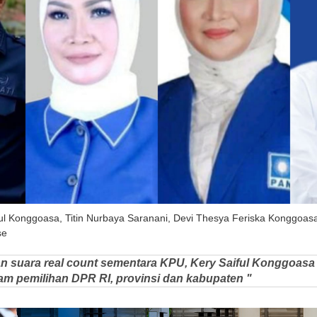
iful Konggoasa, Titin Nurbaya Saranani, Devi Thesya Feriska Konggoas
se
an suara real count sementara KPU, Kery Saiful Konggoasa
am pemilihan DPR RI, provinsi dan kabupaten "