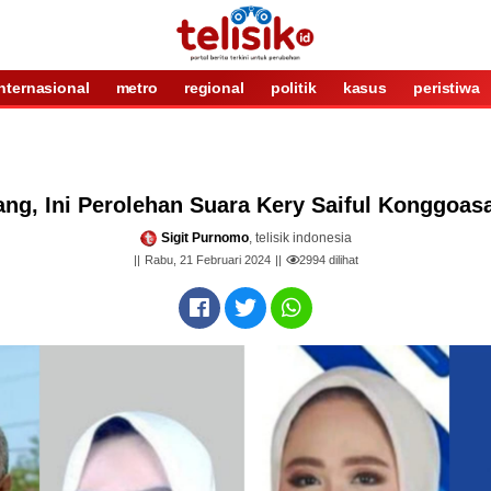
internasional
metro
regional
politik
kasus
peristiwa
ng, Ini Perolehan Suara Kery Saiful Konggoas
Sigit Purnomo
, telisik indonesia
Rabu, 21 Februari 2024
2994
dilihat