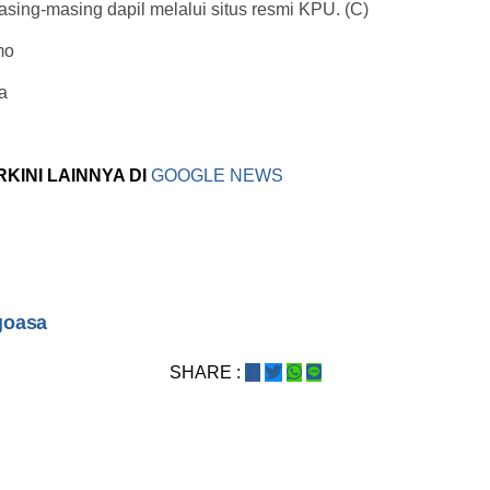
masing-masing dapil melalui situs resmi KPU. (C)
mo
a
RKINI LAINNYA DI
GOOGLE NEWS
goasa
SHARE :