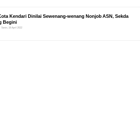
Kota Kendari Dinilai Sewenang-wenang Nonjob ASN, Sekda
g Begini
Senin, 18 April 2022