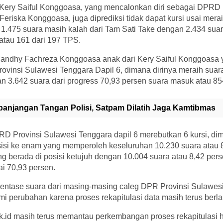
ari Kery Saiful Konggoasa, yang mencalonkan diri sebagai DP
Feriska Konggoasa, juga diprediksi tidak dapat kursi usai merai
1.475 suara masih kalah dari Tam Sati Take dengan 2.434 suar
atau 161 dari 197 TPS.
Fandhy Fachreza Konggoasa anak dari Kery Saiful Konggoasa
ovinsi Sulawesi Tenggara Dapil 6, dimana dirinya meraih suara t
n 3.642 suara dari progress 70,93 persen suara masuk atau 85
panjangan Tangan Polisi, Satpam Dilatih Jaga Kamtibmas
D Provinsi Sulawesi Tenggara dapil 6 merebutkan 6 kursi, d
osisi ke enam yang memperoleh keseluruhan 10.230 suara atau 
g berada di posisi ketujuh dengan 10.004 suara atau 8,42 per
i 70,93 persen.
rsentase suara dari masing-masing caleg DPR Provinsi Sulawes
 perubahan karena proses rekapitulasi data masih terus berlan
sik.id masih terus memantau perkembangan proses rekapitulasi 