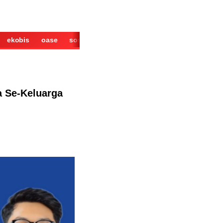
ekobis
oase
sosok
cerita
derita
wisata
kuliner
a Se-Keluarga