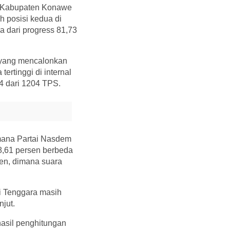
RD Kabupaten Konawe
h posisi kedua di
a dari progress 81,73
 yang mencalonkan
ertinggi di internal
4 dari 1204 TPS.
imana Partai Nasdem
8,61 persen berbeda
sen, dimana suara
i Tenggara masih
jut.
hasil penghitungan