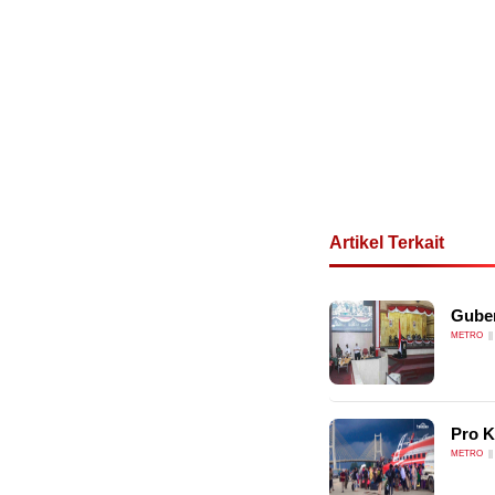
Artikel Terkait
Guber
METRO
Pro K
METRO