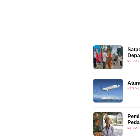
Satpo
Depa
METRO
Atur
METRO
Pemi
Peda
METRO