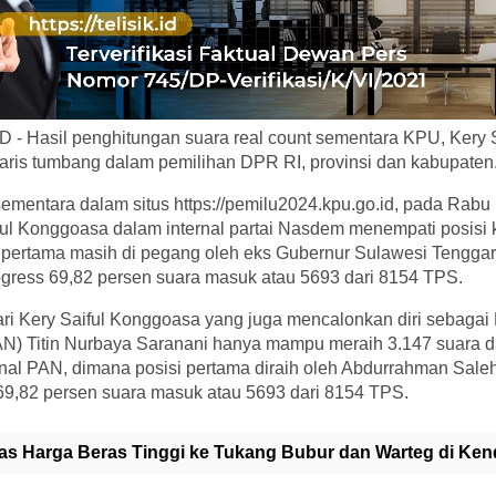
 - Hasil penghitungan suara real count sementara KPU, Kery 
aris tumbang dalam pemilihan DPR RI, provinsi dan kabupaten
 sementara dalam situs https://pemilu2024.kpu.go.id, pada Rabu 
ful Konggoasa dalam internal partai Nasdem menempati posisi
i pertama masih di pegang oleh eks Gubernur Sulawesi Tenggar
ogress 69,82 persen suara masuk atau 5693 dari 8154 TPS.
 dari Kery Saiful Konggoasa yang juga mencalonkan diri sebagai
N) Titin Nurbaya Saranani hanya mampu meraih 3.147 suara da
rnal PAN, dimana posisi pertama diraih oleh Abdurrahman Sal
 69,82 persen suara masuk atau 5693 dari 8154 TPS.
as Harga Beras Tinggi ke Tukang Bubur dan Warteg di Ken