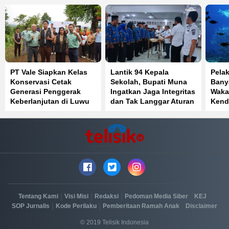
PT Vale Siapkan Kelas
Lantik 94 Kepala
Pela
Konservasi Cetak
Sekolah, Bupati Muna
Banya
Generasi Penggerak
Ingatkan Jaga Integritas
Waka
Keberlanjutan di Luwu
dan Tak Langgar Aturan
Kend
Timur
|
|
|
|
|
Tentang Kami
Visi Misi
Redaksi
Pedoman Media Siber
KEJ
|
|
|
SOP Jurnalis
Kode Perilaku
Pemberitaan Ramah Anak
Disclaimer
© 2019 Telisik Indonesia