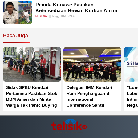
Pemda Konawe Pastikan
Ketersediaan Hewan Kurban Aman
REGIONAL
Minggu, 09 Juni 2024
Baca Juga
Sidak SPBU Kendari,
Delegasi IMM Kendari
"Lon
Pertamina Pastikan Stok
Raih Penghargaan di
Label
BBM Aman dan Minta
International
Intim
Warga Tak Panic Buying
Conference Santri
Nega
Mendunia Batch 6