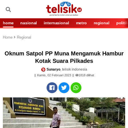
home
nasional
internasional
metro
regional
politi
Home
Regional
Oknum Satpol PP Muna Mengamuk Hambur
Kotak Suara Pilkades
Sunaryo
, telisik indonesia
Kamis, 02 Februari 2023
1818
dilihat