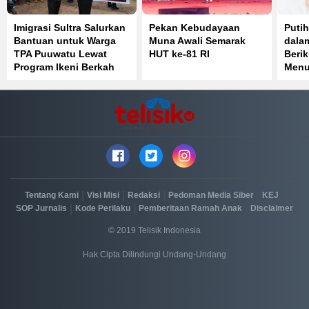
Imigrasi Sultra Salurkan
Pekan Kebudayaan
Puti
Bantuan untuk Warga
Muna Awali Semarak
dala
TPA Puuwatu Lewat
HUT ke-81 RI
Berik
Program Ikeni Berkah
Menu
|
|
|
|
|
Tentang Kami
Visi Misi
Redaksi
Pedoman Media Siber
KEJ
|
|
|
SOP Jurnalis
Kode Perilaku
Pemberitaan Ramah Anak
Disclaimer
© 2019 Telisik Indonesia
Hak Cipta Dilindungi Undang-Undang