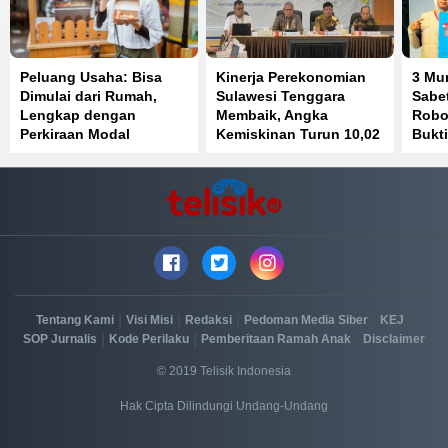
Peluang Usaha: Bisa
Kinerja Perekonomian
3 Mu
Dimulai dari Rumah,
Sulawesi Tenggara
Sabet
Lengkap dengan
Membaik, Angka
Robot
Perkiraan Modal
Kemiskinan Turun 10,02
Bukti
Persen
Prest
|
|
|
|
|
Tentang Kami
Visi Misi
Redaksi
Pedoman Media Siber
KEJ
|
|
|
SOP Jurnalis
Kode Perilaku
Pemberitaan Ramah Anak
Disclaimer
© 2019 Telisik Indonesia
Hak Cipta Dilindungi Undang-Undang