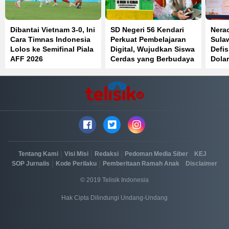
Dibantai Vietnam 3-0, Ini
SD Negeri 56 Kendari
Nera
Cara Timnas Indonesia
Perkuat Pembelajaran
Sula
Lolos ke Semifinal Piala
Digital, Wujudkan Siswa
Defis
AFF 2026
Cerdas yang Berbudaya
Dolar
dan Berkarakter
Peny
|
|
|
|
|
Tentang Kami
Visi Misi
Redaksi
Pedoman Media Siber
KEJ
|
|
|
SOP Jurnalis
Kode Perilaku
Pemberitaan Ramah Anak
Disclaimer
© 2019 Telisik Indonesia
Hak Cipta Dilindungi Undang-Undang