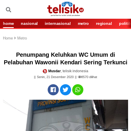
home
nasional
internasional
metro
regional
politi
Home
Metro
Penumpang Keluhkan WC Umum di
Pelabuhan Wawonii Kendari Sering Terkunci
Musdar
, telisik indonesia
Senin, 21 Desember 2020
8570
dilihat