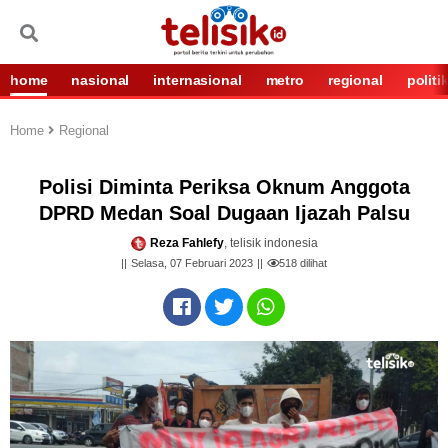
home
nasional
internasional
metro
regional
politi
Home
Regional
Polisi Diminta Periksa Oknum Anggota
DPRD Medan Soal Dugaan Ijazah Palsu
Reza Fahlefy
, telisik indonesia
Selasa, 07 Februari 2023
518
dilihat