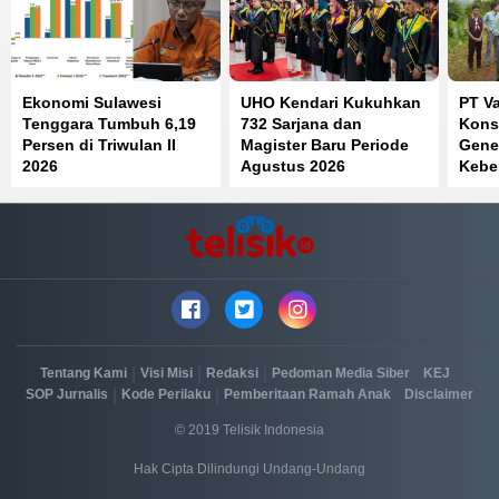
Ekonomi Sulawesi
UHO Kendari Kukuhkan
PT Va
Tenggara Tumbuh 6,19
732 Sarjana dan
Kons
Persen di Triwulan II
Magister Baru Periode
Gene
2026
Agustus 2026
Kebe
Timu
|
|
|
|
|
Tentang Kami
Visi Misi
Redaksi
Pedoman Media Siber
KEJ
|
|
|
SOP Jurnalis
Kode Perilaku
Pemberitaan Ramah Anak
Disclaimer
© 2019 Telisik Indonesia
Hak Cipta Dilindungi Undang-Undang