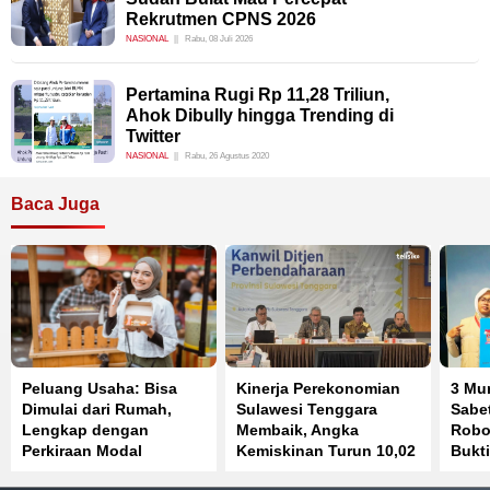
Rekrutmen CPNS 2026
NASIONAL
Rabu, 08 Juli 2026
Pertamina Rugi Rp 11,28 Triliun,
Ahok Dibully hingga Trending di
Twitter
NASIONAL
Rabu, 26 Agustus 2020
Baca Juga
Peluang Usaha: Bisa
Kinerja Perekonomian
3 Mu
Dimulai dari Rumah,
Sulawesi Tenggara
Sabet
Lengkap dengan
Membaik, Angka
Robot
Perkiraan Modal
Kemiskinan Turun 10,02
Bukti
Persen
Prest