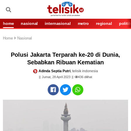
home
nasional
internasional
metro
regional
politi
Home
Nasional
Polusi Jakarta Terparah ke-20 di Dunia,
Sebabkan Ribuan Kematian
Adinda Septia Putri
, telisik indonesia
Jumat, 28 April 2023
436
dilihat