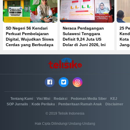
SD Negeri 56 Kendari
Neraca Perdagangan
25 Pe
Perkuat Pembelajaran
Sulawesi Tenggara
Kenda
Digital, Wujudkan Siswa
Defisit 9,24 Juta US
Kota
Cerdas yang Berbudaya
Dolar di Juni 2026, Ini
Jang
dan Berkarakter
Penyebabnya
Jaba
Beke
|
|
|
|
|
Tentang Kami
Visi Misi
Redaksi
Pedoman Media Siber
KEJ
|
|
|
SOP Jurnalis
Kode Perilaku
Pemberitaan Ramah Anak
Disclaimer
© 2019 Telisik Indonesia
Hak Cipta Dilindungi Undang-Undang