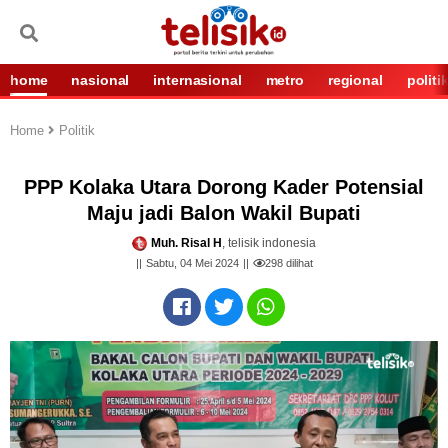
home
nasional
internasional
metro
regional
politi
Home
Politik
PPP Kolaka Utara Dorong Kader Potensial
Maju jadi Balon Wakil Bupati
Muh. Risal H
, telisik indonesia
Sabtu, 04 Mei 2024
298
dilihat