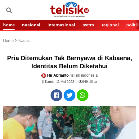
home
nasional
internasional
metro
regional
politi
Home
Kasus
Pria Ditemukan Tak Bernyawa di Kabaena,
Identitas Belum Diketahui
Hir Abrianto
, telisik indonesia
Kamis, 11 Mei 2023
949
dilihat