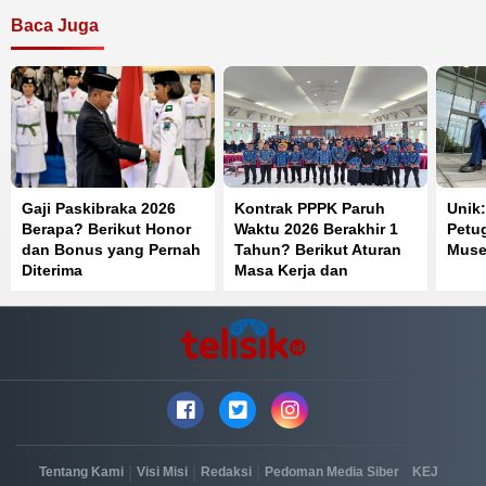
Baca Juga
Gaji Paskibraka 2026
Kontrak PPPK Paruh
Unik:
Berapa? Berikut Honor
Waktu 2026 Berakhir 1
Petu
dan Bonus yang Pernah
Tahun? Berikut Aturan
Muse
Diterima
Masa Kerja dan
Perpanjangannya
|
|
|
|
|
Tentang Kami
Visi Misi
Redaksi
Pedoman Media Siber
KEJ