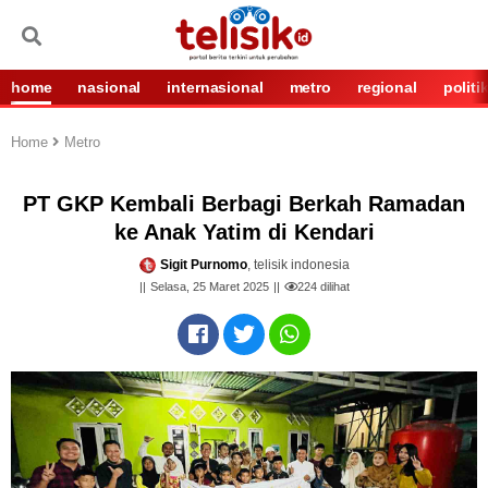
home
nasional
internasional
metro
regional
politi
Home
Metro
PT GKP Kembali Berbagi Berkah Ramadan
ke Anak Yatim di Kendari
Sigit Purnomo
, telisik indonesia
Selasa, 25 Maret 2025
224
dilihat