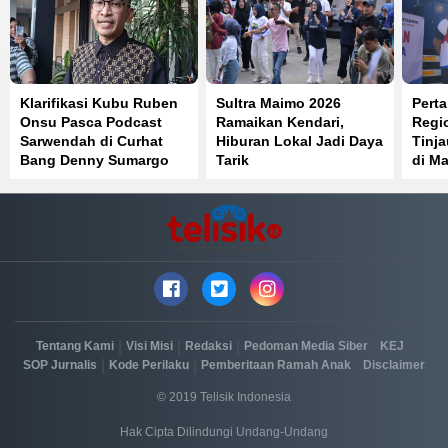
Klarifikasi Kubu Ruben
Sultra Maimo 2026
Perta
Onsu Pasca Podcast
Ramaikan Kendari,
Regi
Sarwendah di Curhat
Hiburan Lokal Jadi Daya
Tinj
Bang Denny Sumargo
Tarik
di Ma
Distr
Berja
|
|
|
|
|
Tentang Kami
Visi Misi
Redaksi
Pedoman Media Siber
KEJ
|
|
|
SOP Jurnalis
Kode Perilaku
Pemberitaan Ramah Anak
Disclaimer
© 2019 Telisik Indonesia
Hak Cipta Dilindungi Undang-Undang