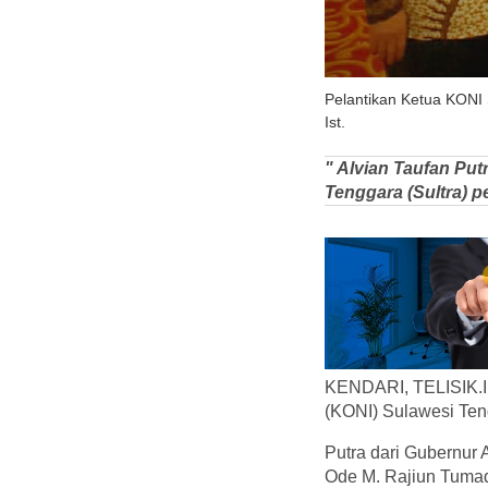
Pelantikan Ketua KONI 
Ist.
" Alvian Taufan Pu
Tenggara (Sultra) p
KENDARI, TELISIK.ID
(KONI) Sulawesi Teng
Putra dari Gubernur 
Ode M. Rajiun Tumad