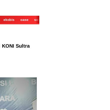
ekobis
oase
sosok
cerita
derita
wisata
kuliner
i KONI Sultra