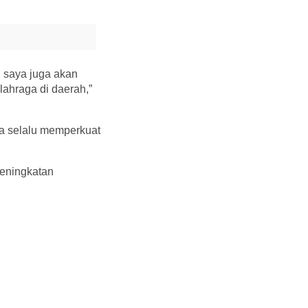
, saya juga akan
ahraga di daerah,”
ra selalu memperkuat
eningkatan