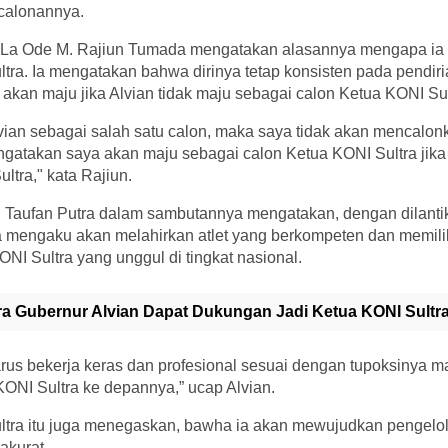
calonannya.
 La Ode M. Rajiun Tumada mengatakan alasannya mengapa ia m
tra. Ia mengatakan bahwa dirinya tetap konsisten pada pendiri
kan maju jika Alvian tidak maju sebagai calon Ketua KONI Sul
an sebagai salah satu calon, maka saya tidak akan mencalonka
gatakan saya akan maju sebagai calon Ketua KONI Sultra jik
ultra," kata Rajiun.
an Taufan Putra dalam sambutannya mengatakan, dengan dilanti
a mengaku akan melahirkan atlet yang berkompeten dan memiliki 
I Sultra yang unggul di tingkat nasional.
ra Gubernur Alvian Dapat Dukungan Jadi Ketua KONI Sultr
rus bekerja keras dan profesional sesuai dengan tupoksinya ma
ONI Sultra ke depannya,” ucap Alvian.
tra itu juga menegaskan, bawha ia akan mewujudkan pengelo
akurat.