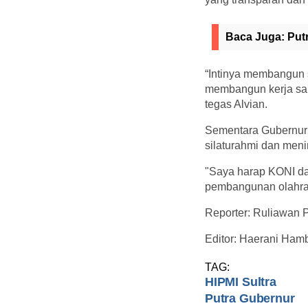
Baca Juga:
Put
“Intinya membangun s
membangun kerja sam
tegas Alvian.
Sementara Gubernur 
silaturahmi dan men
"Saya harap KONI d
pembangunan olahraga
Reporter: Ruliawan 
Editor: Haerani Hamb
TAG:
HIPMI Sultra
Putra Gubernur