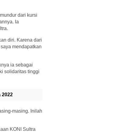
undur dari kursi
annya. Ia
tra.
n diri. Karena dari
a saya mendapatkan
knya ia sebagai
solidaritas tinggi
a 2022
sing-masing. Inilah
laan KONI Sultra