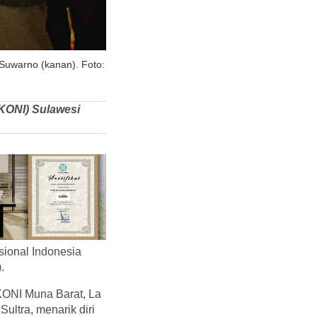
 Suwarno (kanan). Foto:
(KONI) Sulawesi
ional Indonesia
.
 KONI Muna Barat, La
ltra, menarik diri