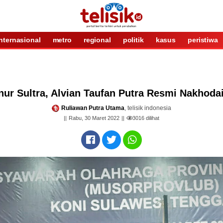
internasional
metro
regional
politik
kasus
peristiwa
ur Sultra, Alvian Taufan Putra Resmi Nakhoda
Ruliawan Putra Utama
, telisik indonesia
Rabu, 30 Maret 2022
3016
dilihat