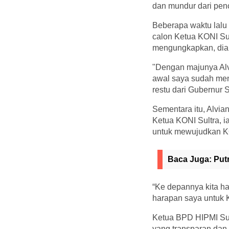
dan mundur dari pen
Beberapa waktu lalu
calon Ketua KONI Sul
mengungkapkan, dia a
"Dengan majunya Alvi
awal saya sudah men
restu dari Gubernur S
Sementara itu, Alvi
Ketua KONI Sultra, i
untuk mewujudkan KON
Baca Juga:
Put
“Ke depannya kita ha
harapan saya untuk K
Ketua BPD HIPMI Sul
yang transparan dan 