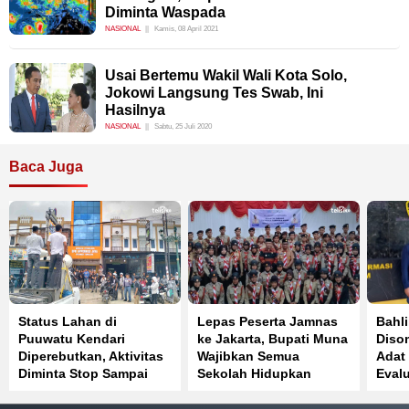
Diminta Waspada
NASIONAL
Kamis, 08 April 2021
Usai Bertemu Wakil Wali Kota Solo,
Jokowi Langsung Tes Swab, Ini
Hasilnya
NASIONAL
Sabtu, 25 Juli 2020
Baca Juga
Status Lahan di
Lepas Peserta Jamnas
Bahli
Puuwatu Kendari
ke Jakarta, Bupati Muna
Diso
Diperebutkan, Aktivitas
Wajibkan Semua
Adat 
Diminta Stop Sampai
Sekolah Hidupkan
Evalu
Ada Kepastian Hukum
Kembali Pramuka
Rout