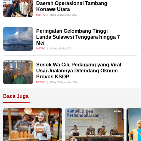
Daerah Operasional Tambang
Konawe Utara
METRO
Rabu, 28 Desember 2022
Peringatan Gelombang Tinggi
Landa Sulawesi Tenggara hingga 7
Mei
METRO
Selasa, 02 Mei 2023
Sosok Wa Cili, Pedagang yang Viral
Usai Jualannya Ditendang Oknum
Provos KSOP
METRO
Rabu, 18 September 2024
Baca Juga