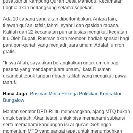
pusatkan di Kampung Qur'an Desa Mantobu, Kecamatan
Loghia akan berlangsung selama sepekan.
Ada 10 cabang yang akan diperlombakan. Antara lain,
tilawah qur'an, tafsir, fahmi, syahril dan qasidah rabana.
Kafilah dari 22 kecamatan pun antusias mengikuti kegiatan
itu. Oleh Bupati, Rusman akan memberi hadiah spesial bagi
para qori-qoriah yang menjadi juara umum. Adalah umroh
gratis.
"Insya Allah, saya akan berangkatkan untuk umroh bagi
peserta yang mendapat juara umum," kata Rusman
disambut tepuk tangan ribuah kafilah yang mengikuti pawai
taaruf.
Baca Juga:
Rusman Minta Pekerja Polisikan Kontraktor
Bungalow
Mantan senator DPD-RI itu menerangkan, ajang MTQ bukan
untuk berlatih. Akan tetapi, untuk bisa memahami subtansi
serta memahami kandungan isi al-qur'an. Sehingga
momentum MTQ yang sangat tepat untuk menumbuhkan