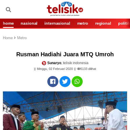
home
nasional
internasional
metro
regional
politi
Home
Metro
Rusman Hadiahi Juara MTQ Umroh
Sunaryo
, telisik indonesia
Minggu, 02 Februari 2020
5133
dilihat