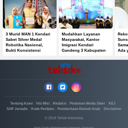
3 Murid MAN 1 Kendari
Mudahkan Layanan
Reko
Sabet Silver Medal
Masyarakat, Kantor
Suns
Robotika Nasional,
Imigrasi Kendari
Sama
Bukti Konsistensi
Gandeng 3 Kabupaten
Ada 
Prestasi di IYRC 2026
di Sulawesi Tenggara
|
|
|
|
|
Tentang Kami
Visi Misi
Redaksi
Pedoman Media Siber
KEJ
|
|
|
SOP Jurnalis
Kode Perilaku
Pemberitaan Ramah Anak
Disclaimer
© 2019 Telisik Indonesia
Hak Cipta Dilindungi Undang-Undang