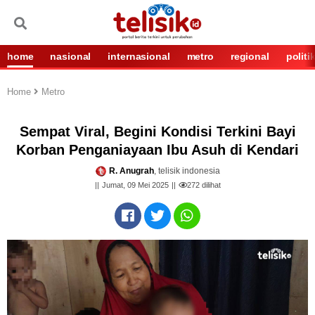
home
nasional
internasional
metro
regional
politi
Home
Metro
Sempat Viral, Begini Kondisi Terkini Bayi
Korban Penganiayaan Ibu Asuh di Kendari
R. Anugrah
, telisik indonesia
Jumat, 09 Mei 2025
272
dilihat