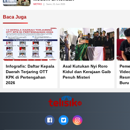
METRO
Senin, 01 Juni 2026
Baca Juga
Infografis: Daftar Kepala
Asal Kutukan Nyi Roro
Pemer
Daerah Terjaring OTT
Kidul dan Kerajaan Gaib
Vide
KPK di Pertengahan
Penuh Misteri
Resmi
2026
Buru
Reka