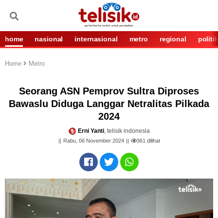
home
nasional
internasional
metro
regional
politi
Home
Metro
Seorang ASN Pemprov Sultra Diproses
Bawaslu Diduga Langgar Netralitas Pilkada
2024
Erni Yanti
, telisik indonesia
Rabu, 06 November 2024
361
dilihat