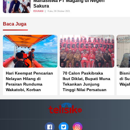
Mahasiswa FT Magang di Negeri
Sakura
EDUKASI
Rabu, 06 Oktober 2021
Baca Juga
Hari Keempat Pencarian
70 Calon Paskibraka
Bisni
Nelayan Hilang di
Ikut Diklat, Bupati Muna
di Su
Perairan Runduma
Tekankan Junjung
Waja
Wakatobi, Korban
Tinggi Nilai Persatuan
Belum Ditemukan
dan Kesatuan