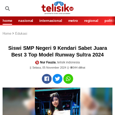
home
nasional
internasional
metro
regional
politi
Home
Edukasi
Siswi SMP Negeri 9 Kendari Sabet Juara
Best 3 Top Model Runway Sultra 2024
Nur Fauzia
, telisik indonesia
Selasa, 05 November 2024
344
dilihat