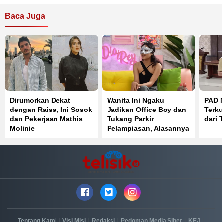
Baca Juga
Dirumorkan Dekat
Wanita Ini Ngaku
PAD 
dengan Raisa, Ini Sosok
Jadikan Office Boy dan
Terku
dan Pekerjaan Mathis
Tukang Parkir
dari 
Molinie
Pelampiasan, Alasannya
Bikin Geleng Kepala
|
|
|
|
|
Tentang Kami
Visi Misi
Redaksi
Pedoman Media Siber
KEJ