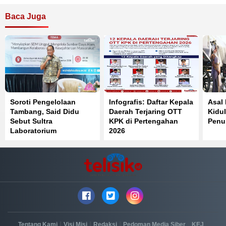
Baca Juga
Soroti Pengelolaan
Infografis: Daftar Kepala
Asal
Tambang, Said Didu
Daerah Terjaring OTT
Kidul
Sebut Sultra
KPK di Pertengahan
Penuh
Laboratorium
2026
Pelanggaran Pasal 33
UUD 1945
|
|
|
|
|
Tentang Kami
Visi Misi
Redaksi
Pedoman Media Siber
KEJ