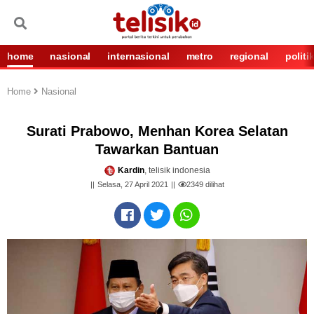
home
nasional
internasional
metro
regional
politi
Home
Nasional
Surati Prabowo, Menhan Korea Selatan
Tawarkan Bantuan
Kardin
, telisik indonesia
Selasa, 27 April 2021
2349
dilihat