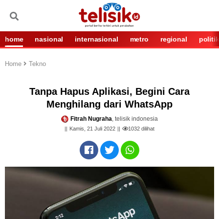
home
nasional
internasional
metro
regional
politi
Home
Tekno
Tanpa Hapus Aplikasi, Begini Cara
Menghilang dari WhatsApp
Fitrah Nugraha
, telisik indonesia
Kamis, 21 Juli 2022
1032
dilihat