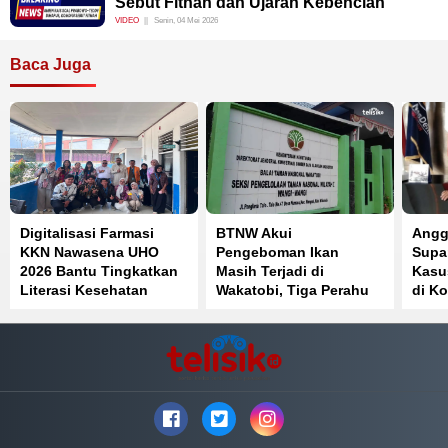
Sebut Fitnah dan Ujaran Kebencian
VIDEO
Senin, 04 Mei 2026
Baca Juga
Digitalisasi Farmasi
BTNW Akui
Angg
KKN Nawasena UHO
Pengeboman Ikan
Supa
2026 Bantu Tingkatkan
Masih Terjadi di
Kasu
Literasi Kesehatan
Wakatobi, Tiga Perahu
di Ko
Masyarakat Lapulu
Pernah Diamankan
Kendari