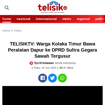
home
nasional
internasional
metro
regional
politi
Home
Video
TELISIKTV: Warga Kolaka Timur Bawa
Peralatan Dapur ke DPRD Sultra Gegara
Sawah Tergusur
Tyo Kristiawan
, telisik indonesia
Rabu, 10 Juni 2026
147
dilihat