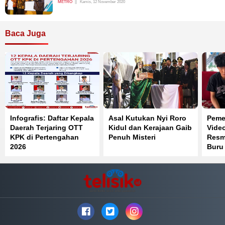
METRO
Kamis, 12 November 2020
Baca Juga
Infografis: Daftar Kepala
Asal Kutukan Nyi Roro
Pemer
Daerah Terjaring OTT
Kidul dan Kerajaan Gaib
Vide
KPK di Pertengahan
Penuh Misteri
Resmi
2026
Buru
Reka