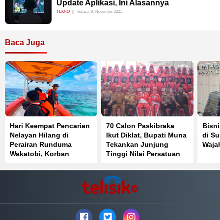
Update Aplikasi, Ini Alasannya
TEKNO
Selasa, 30 November 2021
Baca Juga
Hari Keempat Pencarian
70 Calon Paskibraka
Bisni
Nelayan Hilang di
Ikut Diklat, Bupati Muna
di Su
Perairan Runduma
Tekankan Junjung
Waja
Wakatobi, Korban
Tinggi Nilai Persatuan
Belum Ditemukan
dan Kesatuan