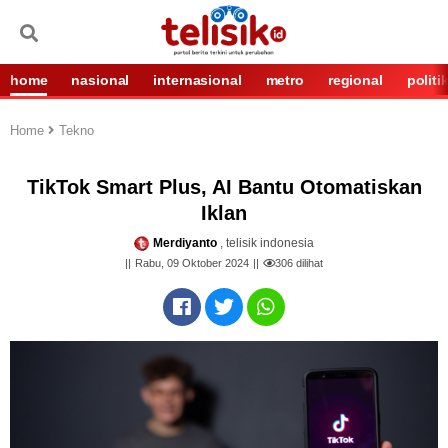
home
nasional
internasional
metro
regional
politi
Home
Tekno
TikTok Smart Plus, AI Bantu Otomatiskan
Iklan
Merdiyanto
, telisik indonesia
Rabu, 09 Oktober 2024
306
dilihat