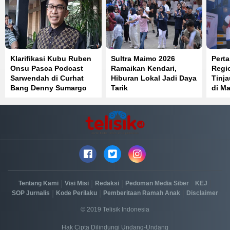
Klarifikasi Kubu Ruben
Sultra Maimo 2026
Perta
Onsu Pasca Podcast
Ramaikan Kendari,
Regi
Sarwendah di Curhat
Hiburan Lokal Jadi Daya
Tinj
Bang Denny Sumargo
Tarik
di Ma
Distr
Berja
|
|
|
|
|
Tentang Kami
Visi Misi
Redaksi
Pedoman Media Siber
KEJ
|
|
|
SOP Jurnalis
Kode Perilaku
Pemberitaan Ramah Anak
Disclaimer
© 2019 Telisik Indonesia
Hak Cipta Dilindungi Undang-Undang