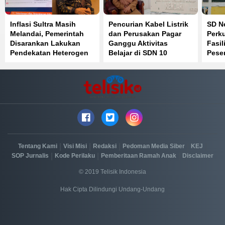
Inflasi Sultra Masih
Pencurian Kabel Listrik
SD Ne
Melandai, Pemerintah
dan Perusakan Pagar
Perku
Disarankan Lakukan
Ganggu Aktivitas
Fasil
Pendekatan Heterogen
Belajar di SDN 10
Peser
Kendari
Sain
|
|
|
|
|
Tentang Kami
Visi Misi
Redaksi
Pedoman Media Siber
KEJ
|
|
|
SOP Jurnalis
Kode Perilaku
Pemberitaan Ramah Anak
Disclaimer
© 2019 Telisik Indonesia
Hak Cipta Dilindungi Undang-Undang