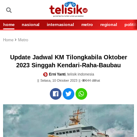
home
nasional
internasional
metro
regional
politi
Home
Metro
Update Jadwal KM Tilongkabila Oktober
2023 Singgah Kendari-Raha-Baubau
Erni Yanti
, telisik indonesia
Selasa, 10 Oktober 2023
644
dilihat