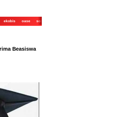
ekobis
oase
sosok
cerita
derita
wisata
kuliner
rima Beasiswa