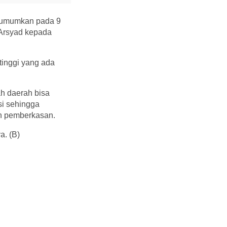
i umumkan pada 9
 Arsyad kepada
tinggi yang ada
h daerah bisa
si sehingga
an pemberkasan.
a. (B)