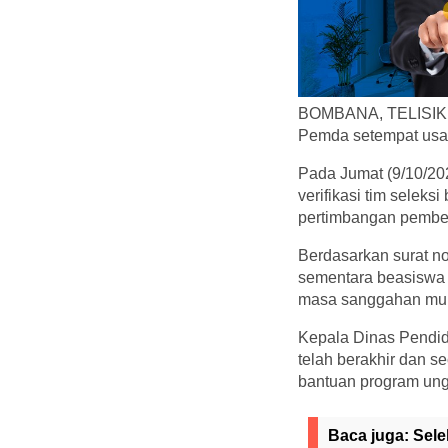
BOMBANA, TELISIK.I
Pemda setempat usai
Pada Jumat (9/10/2
verifikasi tim selek
pertimbangan pember
Berdasarkan surat n
sementara beasiswa 
masa sanggahan mula
Kepala Dinas Pendi
telah berakhir dan 
bantuan program ung
Baca juga:
Sele