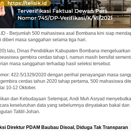
D - Berjumlah 500 mahasiswa asal Bombana kini siap mendap
 diberi masa sanggahan selama tiga hari.
020) lalu, Dinas Pendidikan Kabupaten Bombana mengeluarka
si beasiswa gembira cerdas tahap I, namun masih bersifat semen
ian masa sanggahan terhadap hasil seleksi tersebut.
omor: 422-5/1329/2020 dengan perihal penayangan masa sangg
gembira cerdas tahun 2020 tahap pertama, 500 mahasiswa di
i 10-12 Oktober.
dikan dan Kebudayaan Setempat, Andi Muh Asryad menyebutk
secara keseluruhan data yang sebelumnya dinyatakan bakal da
gulan Tafdil-Johan.
ksi Direktur PDAM Baubau Disoal, Diduga Tak Transparan