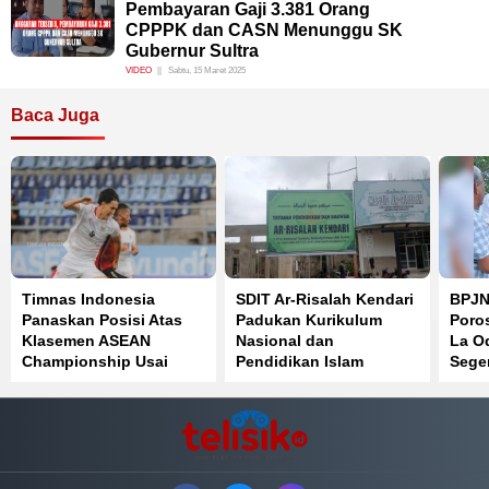
Pembayaran Gaji 3.381 Orang
CPPPK dan CASN Menunggu SK
Gubernur Sultra
VIDEO
Sabtu, 15 Maret 2025
Baca Juga
Timnas Indonesia
SDIT Ar-Risalah Kendari
BPJN 
Panaskan Posisi Atas
Padukan Kurikulum
Poro
Klasemen ASEAN
Nasional dan
La O
Championship Usai
Pendidikan Islam
Sege
Bantai Timor Leste 3-0