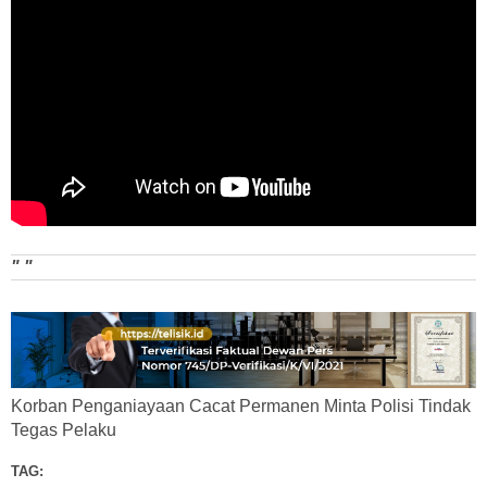
" "
Korban Penganiayaan Cacat Permanen Minta Polisi Tindak
Tegas Pelaku
TAG: