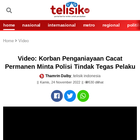
home
nasional
internasional
metro
regional
politi
Home
Video
Video: Korban Penganiayaan Cacat
Permanen Minta Polisi Tindak Tegas Pelaku
Thamrin Dalby
, telisik indonesia
Kamis, 24 November 2022
530
dilihat