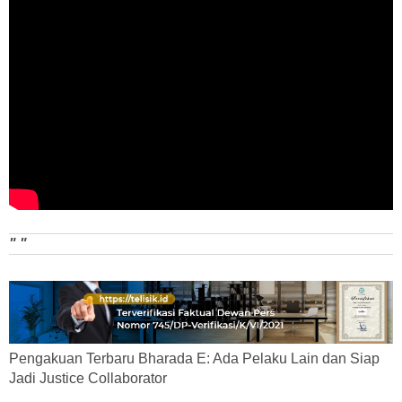
" "
Pengakuan Terbaru Bharada E: Ada Pelaku Lain dan Siap
Jadi Justice Collaborator