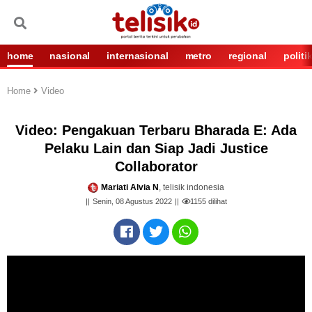
home
nasional
internasional
metro
regional
politi
Home
Video
Video: Pengakuan Terbaru Bharada E: Ada
Pelaku Lain dan Siap Jadi Justice
Collaborator
Mariati Alvia N
, telisik indonesia
Senin, 08 Agustus 2022
1155
dilihat