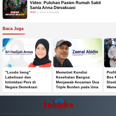
Video: Puluhan Pasien Rumah Sakit
Santa Anna Dievakuasi
VIDEO
Kamis, 07 Maret 2024
Baca Juga
"Londo Ireng"
Memotret Kondisi
Profi
Labelisasi dan
Kesehatan Bangsa:
Bos 
Intimidasi Pers di
Menjawab Ancaman Dua
Diseb
Negara Demokrasi
Triple Burden pada Usia
Wame
ke-81 Kemerdekaan RI