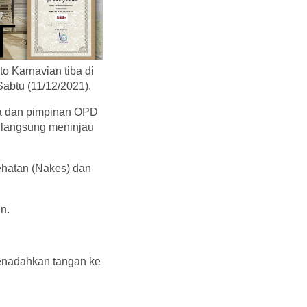
o Karnavian tiba di
abtu (11/12/2021).
lda dan pimpinan OPD
i langsung meninjau
ehatan (Nakes) dan
n.
enadahkan tangan ke