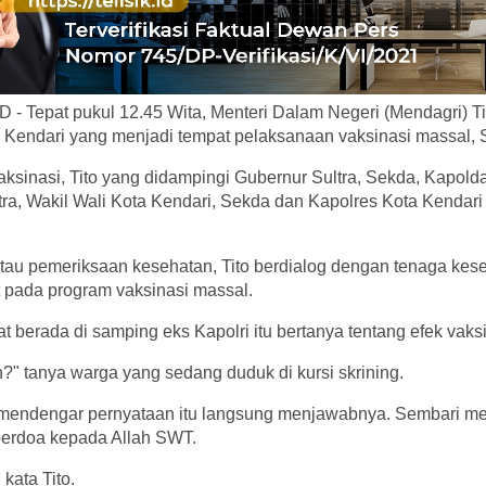
- Tepat pukul 12.45 Wita, Menteri Dalam Negeri (Mendagri) Tit
 Kendari yang menjadi tempat pelaksanaan vaksinasi massal, S
vaksinasi, Tito yang didampingi Gubernur Sultra, Sekda, Kapo
ra, Wakil Wali Kota Kendari, Sekda dan Kapolres Kota Kendar
atau pemeriksaan kesehatan, Tito berdialog dengan tenaga kes
t pada program vaksinasi massal.
t berada di samping eks Kapolri itu bertanya tentang efek vaksi
n?" tanya warga yang sedang duduk di kursi skrining.
 mendengar pernyataan itu langsung menjawabnya. Sembari m
berdoa kepada Allah SWT.
kata Tito.