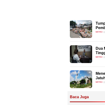
Tump
Pemb
METRO
Dua 
Ting
METRO
Mene
Jatu
METRO
Baca Juga