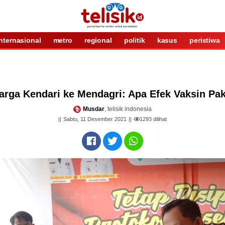
internasional
metro
regional
politik
kasus
peristiwa
arga Kendari ke Mendagri: Apa Efek Vaksin Pak
Musdar
, telisik indonesia
Sabtu, 11 Desember 2021
1293
dilihat