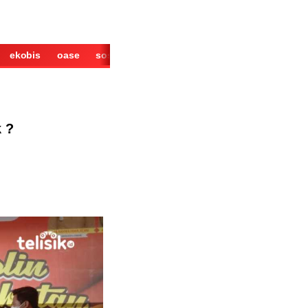
ekobis
oase
sosok
cerita
derita
wisata
kuliner
 ?