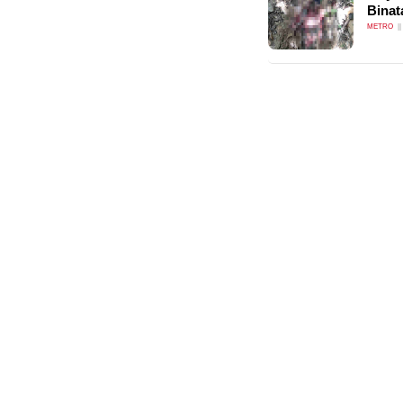
Binat
METRO