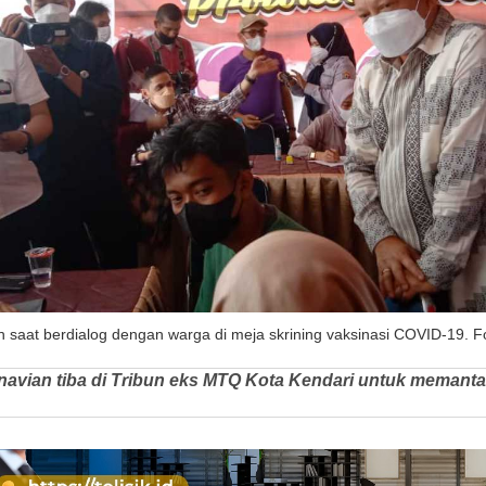
n saat berdialog dengan warga di meja skrining vaksinasi COVID-19. Fo
rnavian tiba di Tribun eks MTQ Kota Kendari untuk memant