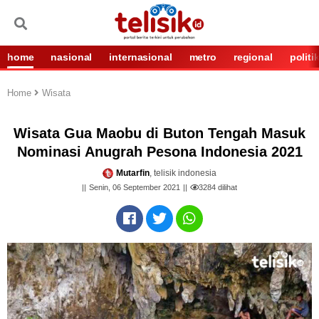
home
nasional
internasional
metro
regional
politi
Home
Wisata
Wisata Gua Maobu di Buton Tengah Masuk
Nominasi Anugrah Pesona Indonesia 2021
Mutarfin
, telisik indonesia
Senin, 06 September 2021
3284
dilihat