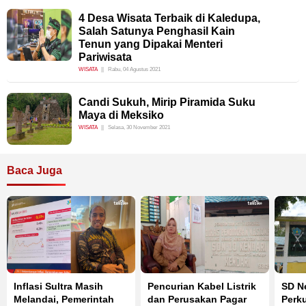
4 Desa Wisata Terbaik di Kaledupa,
Salah Satunya Penghasil Kain
Tenun yang Dipakai Menteri
Pariwisata
WISATA
Rabu, 04 Agustus 2021
Candi Sukuh, Mirip Piramida Suku
Maya di Meksiko
WISATA
Selasa, 30 November 2021
Baca Juga
Inflasi Sultra Masih
Pencurian Kabel Listrik
SD Ne
Melandai, Pemerintah
dan Perusakan Pagar
Perku