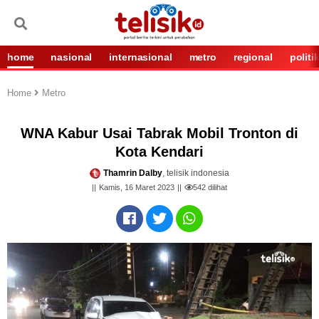
home
nasional
internasional
metro
regional
politi
Home
Metro
WNA Kabur Usai Tabrak Mobil Tronton di
Kota Kendari
Thamrin Dalby
, telisik indonesia
Kamis, 16 Maret 2023
542
dilihat