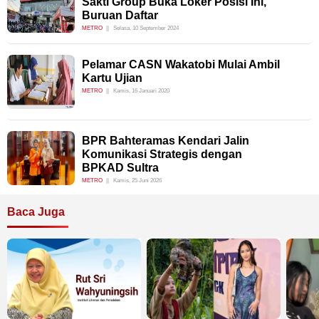
Sakti Group Buka Loker Posisi Ini,
Buruan Daftar
METRO
Selasa, 10 September 2024
Pelamar CASN Wakatobi Mulai Ambil
Kartu Ujian
METRO
Kamis, 16 Januari 2020
BPR Bahteramas Kendari Jalin
Komunikasi Strategis dengan
BPKAD Sultra
METRO
Kamis, 25 Juni 2026
Baca Juga