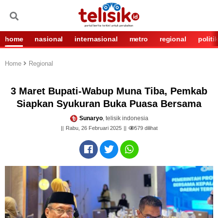
home
nasional
internasional
metro
regional
politi
Home
Regional
3 Maret Bupati-Wabup Muna Tiba, Pemkab
Siapkan Syukuran Buka Puasa Bersama
Sunaryo
, telisik indonesia
Rabu, 26 Februari 2025
579
dilihat