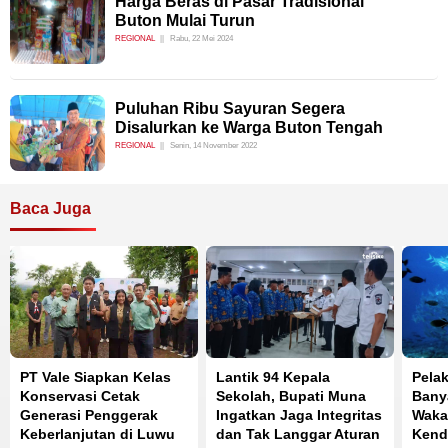
Harga Beras di Pasar Tradisional
Buton Mulai Turun
REGIONAL
Rabu, 22 Mei 2024
Puluhan Ribu Sayuran Segera
Disalurkan ke Warga Buton Tengah
REGIONAL
Senin, 14 November 2022
Baca Juga
PT Vale Siapkan Kelas
Lantik 94 Kepala
Pela
Konservasi Cetak
Sekolah, Bupati Muna
Banya
Generasi Penggerak
Ingatkan Jaga Integritas
Waka
Keberlanjutan di Luwu
dan Tak Langgar Aturan
Kend