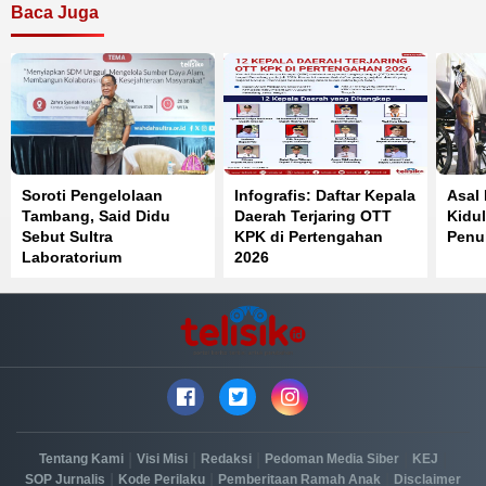
Baca Juga
Soroti Pengelolaan
Infografis: Daftar Kepala
Asal
Tambang, Said Didu
Daerah Terjaring OTT
Kidul
Sebut Sultra
KPK di Pertengahan
Penuh
Laboratorium
2026
Pelanggaran Pasal 33
UUD 1945
|
|
|
|
|
Tentang Kami
Visi Misi
Redaksi
Pedoman Media Siber
KEJ
|
|
|
SOP Jurnalis
Kode Perilaku
Pemberitaan Ramah Anak
Disclaimer