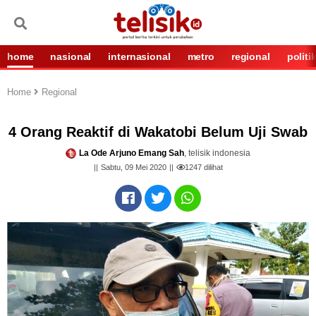
home
nasional
internasional
metro
regional
politi
Home
Regional
4 Orang Reaktif di Wakatobi Belum Uji Swab
La Ode Arjuno Emang Sah
, telisik indonesia
Sabtu, 09 Mei 2020
1247
dilihat