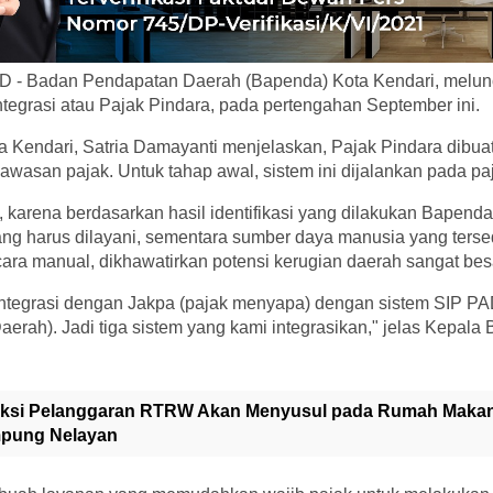
D - Badan Pendapatan Daerah (Bapenda) Kota Kendari, melun
integrasi atau Pajak Pindara, pada pertengahan September ini.
 Kendari, Satria Damayanti menjelaskan, Pajak Pindara dibua
awasan pajak. Untuk tahap awal, sistem ini dijalankan pada pa
, karena berdasarkan hasil identifikasi yang dilakukan Bapenda,
ang harus dilayani, sementara sumber daya manusia yang tersed
ecara manual, dikhawatirkan potensi kerugian daerah sangat bes
integrasi dengan Jakpa (pajak menyapa) dengan sistem SIP PAD
erah). Jadi tiga sistem yang kami integrasikan," jelas Kepala
ksi Pelanggaran RTRW Akan Menyusul pada Rumah Mak
pung Nelayan