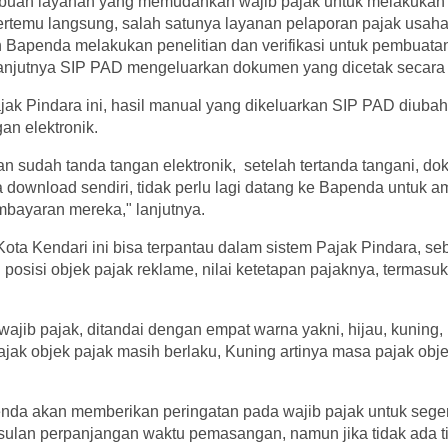
uah layanan yang memudahkan wajib pajak untuk melakukan 
ertemu langsung, salah satunya layanan pelaporan pajak usaha
 Bapenda melakukan penelitian dan verifikasi untuk pembuata
anjutnya SIP PAD mengeluarkan dokumen yang dicetak secara
ak Pindara ini, hasil manual yang dikeluarkan SIP PAD diubah 
an elektronik.
an sudah tanda tangan elektronik, setelah tertanda tangani, do
download sendiri, tidak perlu lagi datang ke Bapenda untuk am
bayaran mereka," lanjutnya.
Kota Kendari ini bisa terpantau dalam sistem Pajak Pindara, seb
posisi objek pajak reklame, nilai ketetapan pajaknya, termasu
 wajib pajak, ditandai dengan empat warna yakni, hijau, kuning,
ajak objek pajak masih berlaku, Kuning artinya masa pajak obje
penda akan memberikan peringatan pada wajib pajak untuk sege
sulan perpanjangan waktu pemasangan, namun jika tidak ada t