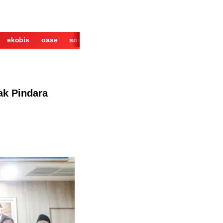
ekobis
oase
sosok
cerita
derita
wisata
kuliner
ak Pindara