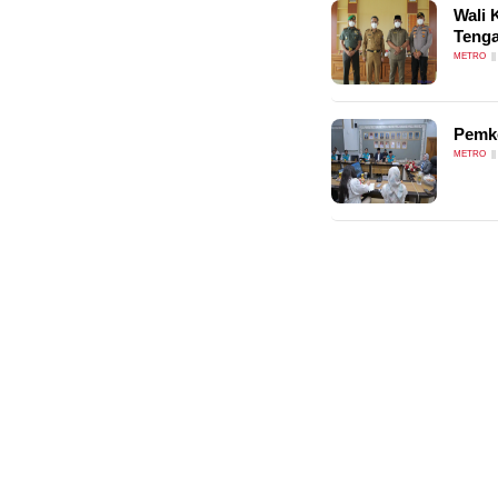
Wali 
Teng
METRO
Pemko
METRO