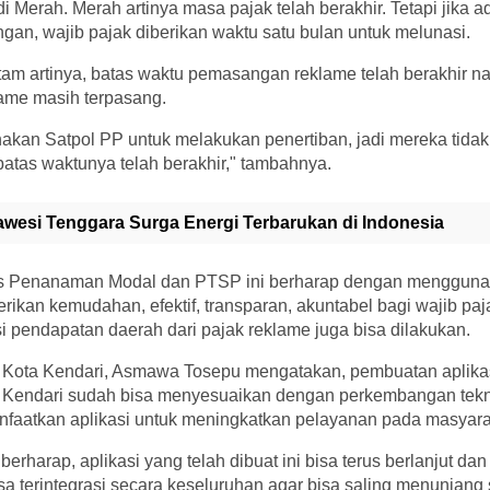
 Merah. Merah artinya masa pajak telah berakhir. Tetapi jika a
an, wajib pajak diberikan waktu satu bulan untuk melunasi.
m artinya, batas waktu pemasangan reklame telah berakhir nam
lame masih terpasang.
nakan Satpol PP untuk melakukan penertiban, jadi mereka tidak
atas waktunya telah berakhir," tambahnya.
awesi Tenggara Surga Energi Terbarukan di Indonesia
s Penanaman Modal dan PTSP ini berharap dengan menggunak
ikan kemudahan, efektif, transparan, akuntabel bagi wajib pa
asi pendapatan daerah dari pajak reklame juga bisa dilakukan.
 Kota Kendari, Asmawa Tosepu mengatakan, pembuatan aplikas
a Kendari sudah bisa menyesuaikan dengan perkembangan tekn
aatkan aplikasi untuk meningkatkan pelayanan pada masyara
berharap, aplikasi yang telah dibuat ini bisa terus berlanjut da
isa terintegrasi secara keseluruhan agar bisa saling menunjang 