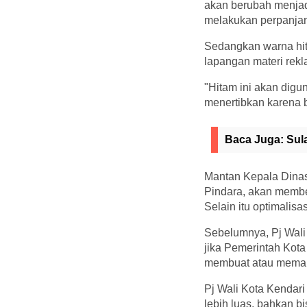
akan berubah menjadi
melakukan perpanjang
Sedangkan warna hita
lapangan materi rek
"Hitam ini akan digu
menertibkan karena b
Baca Juga:
Sul
Mantan Kepala Dina
Pindara, akan member
Selain itu optimalis
Sebelumnya, Pj Wali
jika Pemerintah Kot
membuat atau memanf
Pj Wali Kota Kendari 
lebih luas, bahkan b