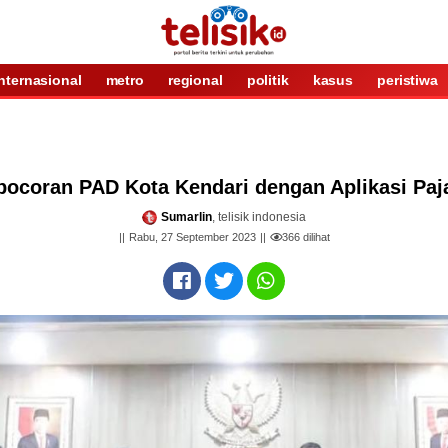
internasional
metro
regional
politik
kasus
peristiwa
ocoran PAD Kota Kendari dengan Aplikasi Paj
Sumarlin
, telisik indonesia
Rabu, 27 September 2023
366
dilihat