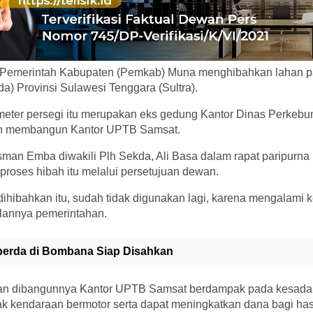
 Pemerintah Kabupaten (Pemkab) Muna menghibahkan lahan p
) Provinsi Sulawesi Tenggara (Sultra).
meter persegi itu merupakan eks gedung Kantor Dinas Perkeb
an membangun Kantor UPTB Samsat.
man Emba diwakili Plh Sekda, Ali Basa dalam rapat paripurna
roses hibah itu melalui persetujuan dewan.
dihibahkan itu, sudah tidak digunakan lagi, karena mengalami 
lannya pemerintahan.
perda di Bombana Siap Disahkan
gan dibangunnya Kantor UPTB Samsat berdampak pada kesada
k kendaraan bermotor serta dapat meningkatkan dana bagi hasi