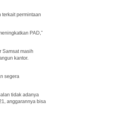
erkait permintaan
.
 meningkatkan PAD,"
r Samsat masih
ngun kantor.
an segera
oalan tidak adanya
021, anggarannya bisa