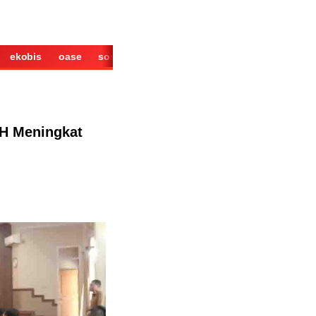
ekobis
oase
sosok
cerita
derita
wisata
kuliner
H Meningkat