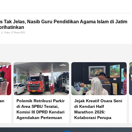
s Tak Jelas, Nasib Guru Pendidikan Agama Islam di Jatim
rihatinkan
Rabu, 17 Maret 2021
ban
Polemik Retribusi Parkir
Jejak Kreatif Osara Seni
di Area SPBU Teratai,
di Kendari Half
Komisi III DPRD Kendari
Marathon 2026:
Agendakan Pertemuan
Kolaborasi Perupa
dengan Dishub
Lokal dan Eksplorasi
Seni Ramah