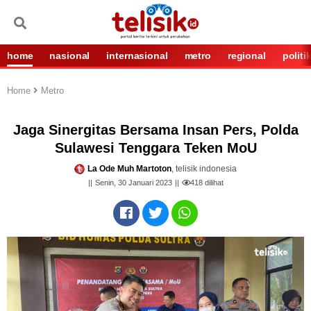
home
nasional
internasional
metro
regional
politi
Home
Metro
Jaga Sinergitas Bersama Insan Pers, Polda
Sulawesi Tenggara Teken MoU
La Ode Muh Martoton
, telisik indonesia
Senin, 30 Januari 2023
418
dilihat