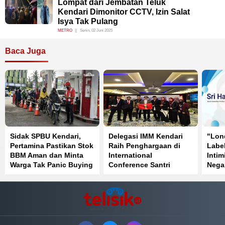
Lompat dari Jembatan Teluk
Kendari Dimonitor CCTV, Izin Salat
Isya Tak Pulang
METRO
Senin, 02 Juni 2025
Baca Juga
Sidak SPBU Kendari,
Delegasi IMM Kendari
"Lon
Pertamina Pastikan Stok
Raih Penghargaan di
Label
BBM Aman dan Minta
International
Intim
Warga Tak Panic Buying
Conference Santri
Nega
Mendunia Batch 6