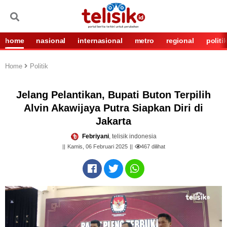
home
nasional
internasional
metro
regional
politi
Home
Politik
Jelang Pelantikan, Bupati Buton Terpilih
Alvin Akawijaya Putra Siapkan Diri di
Jakarta
Febriyani
, telisik indonesia
Kamis, 06 Februari 2025
467
dilihat