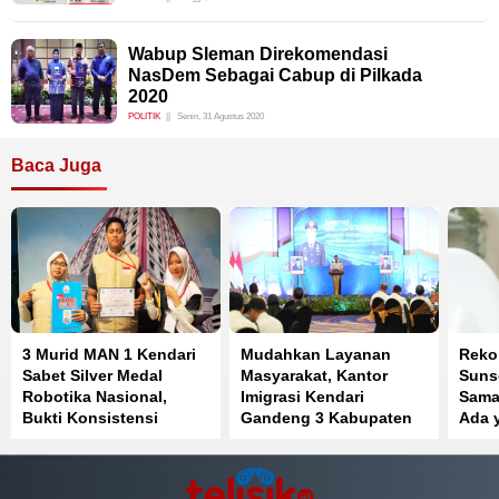
Wabup Sleman Direkomendasi
NasDem Sebagai Cabup di Pilkada
2020
POLITIK
Senin, 31 Agustus 2020
Baca Juga
3 Murid MAN 1 Kendari
Mudahkan Layanan
Reko
Sabet Silver Medal
Masyarakat, Kantor
Suns
Robotika Nasional,
Imigrasi Kendari
Sama
Bukti Konsistensi
Gandeng 3 Kabupaten
Ada 
Prestasi di IYRC 2026
di Sulawesi Tenggara