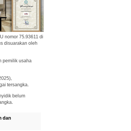
U nomor 75.93611 di
s disuarakan oleh
n pemilik usaha
2025),
ai tersangka.
nyidik belum
angka.
m dan