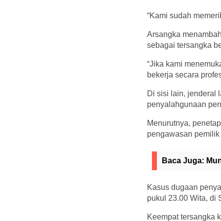
“Kami sudah memerik
Arsangka menambahk
sebagai tersangka be
“Jika kami menemuka
bekerja secara profes
Di sisi lain, jender
penyalahgunaan penj
Menurutnya, penetapa
pengawasan pemilik 
Baca Juga:
Mun
Kasus dugaan penyal
pukul 23.00 Wita, di
Keempat tersangka ke