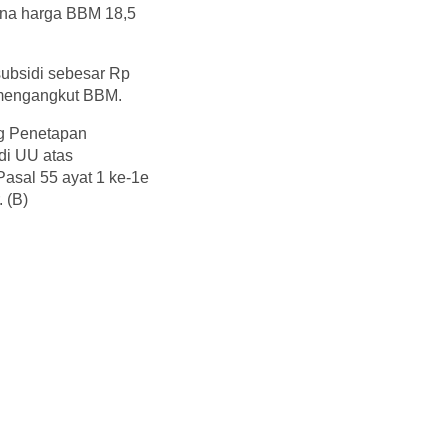
ana harga BBM 18,5
subsidi sebesar Rp
k mengangkut BBM.
ng Penetapan
di UU atas
asal 55 ayat 1 ke-1e
 (B)