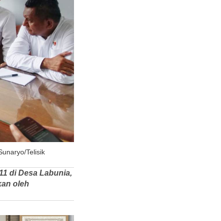
unaryo/Telisik
1 di Desa Labunia,
kan oleh