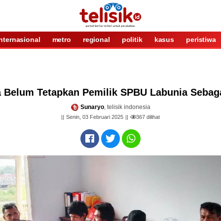
internasional
metro
regional
politik
kasus
peristiwa
 Belum Tetapkan Pemilik SPBU Labunia Sebag
Sunaryo
, telisik indonesia
Senin, 03 Februari 2025
367
dilihat