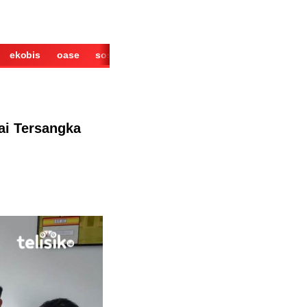
ekobis
oase
sosok
cerita
derita
wisata
kuliner
ai Tersangka