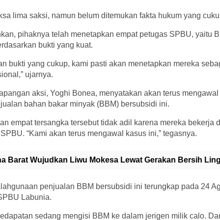
sa lima saksi, namun belum ditemukan fakta hukum yang cukup
an, pihaknya telah menetapkan empat petugas SPBU, yaitu B
rdasarkan bukti yang kuat.
n bukti yang cukup, kami pasti akan menetapkan mereka sebag
ional,” ujarnya.
al lapangan aksi, Yoghi Bonea, menyatakan akan terus mengawa
ualan bahan bakar minyak (BBM) bersubsidi ini.
n empat tersangka tersebut tidak adil karena mereka bekerja 
SPBU. “Kami akan terus mengawal kasus ini,” tegasnya.
a Barat Wujudkan Liwu Mokesa Lewat Gerakan Bersih Li
ahgunaan penjualan BBM bersubsidi ini terungkap pada 24 Agu
 SPBU Labunia.
dapatan sedang mengisi BBM ke dalam jerigen milik calo. Dari