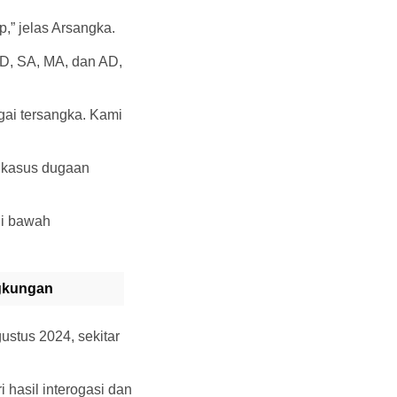
,” jelas Arsangka.
D, SA, MA, dan AD,
ai tersangka. Kami
l kasus dugaan
di bawah
ngkungan
stus 2024, sekitar
 hasil interogasi dan