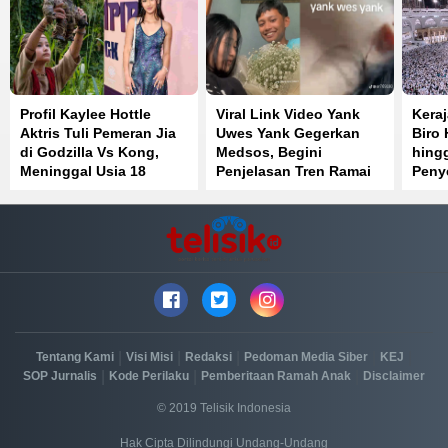
Profil Kaylee Hottle
Viral Link Video Yank
Kera
Aktris Tuli Pemeran Jia
Uwes Yank Gegerkan
Biro 
di Godzilla Vs Kong,
Medsos, Begini
hingg
Meninggal Usia 18
Penjelasan Tren Ramai
Peny
Tahun
di TikTok
|
|
|
|
|
Tentang Kami
Visi Misi
Redaksi
Pedoman Media Siber
KEJ
|
|
|
SOP Jurnalis
Kode Perilaku
Pemberitaan Ramah Anak
Disclaimer
© 2019 Telisik Indonesia
Hak Cipta Dilindungi Undang-Undang