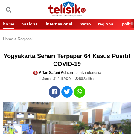
home
nasional
internasional
metro
regional
politi
Home
Regional
Yogyakarta Sehari Terpapar 64 Kasus Positif
COVID-19
Affan Safani Adham
, telisik indonesia
Jumat, 31 Juli 2020
1083
dilihat