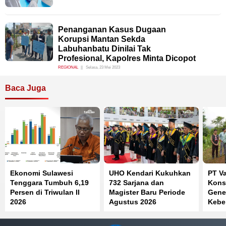
Penanganan Kasus Dugaan
Korupsi Mantan Sekda
Labuhanbatu Dinilai Tak
Profesional, Kapolres Minta Dicopot
REGIONAL
Selasa, 23 Mei 2023
Baca Juga
Ekonomi Sulawesi
UHO Kendari Kukuhkan
PT Va
Tenggara Tumbuh 6,19
732 Sarjana dan
Kons
Persen di Triwulan II
Magister Baru Periode
Gene
2026
Agustus 2026
Kebe
Timu