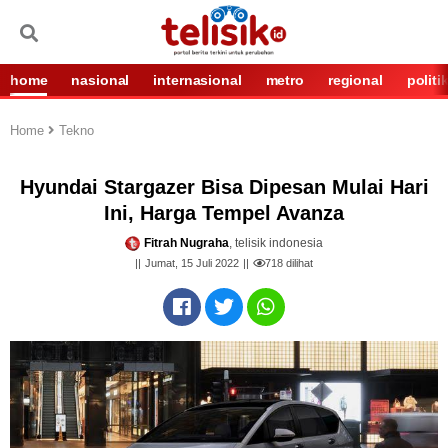
home
nasional
internasional
metro
regional
politi
Home
Tekno
Hyundai Stargazer Bisa Dipesan Mulai Hari
Ini, Harga Tempel Avanza
Fitrah Nugraha
, telisik indonesia
Jumat, 15 Juli 2022
718
dilihat