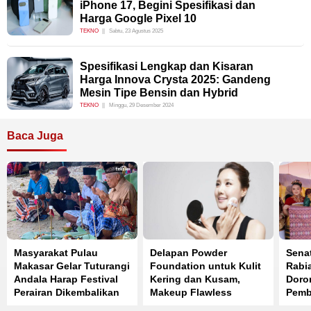
iPhone 17, Begini Spesifikasi dan
Harga Google Pixel 10
TEKNO
Sabtu, 23 Agustus 2025
Spesifikasi Lengkap dan Kisaran
Harga Innova Crysta 2025: Gandeng
Mesin Tipe Bensin dan Hybrid
TEKNO
Minggu, 29 Desember 2024
Baca Juga
Masyarakat Pulau
Delapan Powder
Sena
Makasar Gelar Tuturangi
Foundation untuk Kulit
Rabi
Andala Harap Festival
Kering dan Kusam,
Doro
Perairan Dikembalikan
Makeup Flawless
Pemb
Seharian
Raya