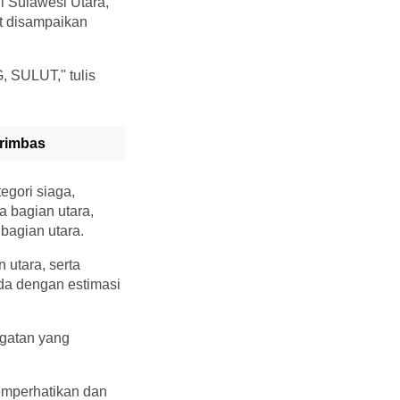
 Sulawesi Utara,
ut disampaikan
 SULUT," tulis
erimbas
egori siaga,
 bagian utara,
bagian utara.
 utara, serta
da dengan estimasi
ngatan yang
emperhatikan dan