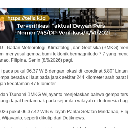
 - Badan Meteorologi, Klimatologi, dan Geofisika (BMKG) me
nami menyusul gempa bumi tektonik bermagnitudo 7,7 yang me
ao, Filipina, Senin (8/6/2026) pagi.
di pada pukul 06.37 WIB dengan lokasi di koordinat 5,80° Linta
mpa berada di laut pada jarak sekitar 244 kilometer arah barat 
gan kedalaman 47 kilometer.
 dan Tsunami BMKG Wijayanto menjelaskan bahwa gempa ters
ang dapat berdampak pada sejumlah wilayah di Indonesia bagi
2026 pukul 06.37.42 WIB wilayah Pantai Selatan Mindanao, Fil
 Wijayanto, seperti dikutip dari Detiknews.