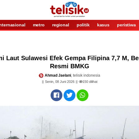
internasional
metro
regional
politik
kasus
peristiwa
i Laut Sulawesi Efek Gempa Filipina 7,7 M, Be
Resmi BMKG
Ahmad Jaelani
, telisik indonesia
Senin, 08 Juni 2026
150
dilihat