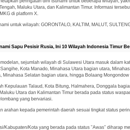
apkan peringatan dini tsunami untuk beberapa wilayah, yakni
Tengah, Maluku Utara, dan Kalimantan Timur. Informasi terseb
MKG di platform X.
sunami untuk wilayah: GORONTALO, KALTIM, MALUT, SULTENG,
nami Sapu Pesisir Rusia, Ini 10 Wilayah Indonesia Timur B
modelan, sejumlah wilayah di Sulawesi Utara masuk dalam kat
Sangihe, Kota Manado, Minahasa Utara bagian utara, Minahasa
 Minahasa Selatan bagian utara, hingga Bolaang Mongondow 
ah Kepulauan Talaud, Kota Bitung, Halmahera, Donggala bagian
 Maluku Utara dan Kalimantan Timur berada pada status waspa
lombang yang bervariasi.
rahan kepada pemerintah daerah sesuai tingkat status peri
nsi/Kabupaten/Kota yang berada pada status "Awas" diharap m