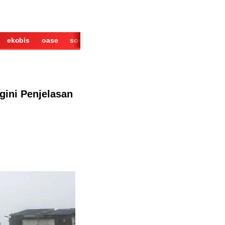
ekobis
oase
sosok
cerita
derita
wisata
kuliner
gini Penjelasan