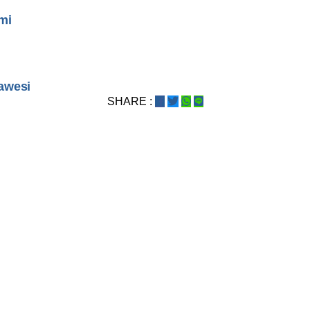
mi
awesi
SHARE :