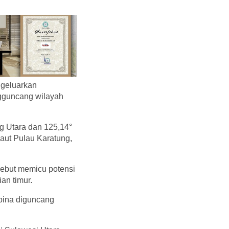
ngeluarkan
ngguncang wilayah
ng Utara dan 125,14°
laut Pulau Karatung,
ebut memicu potensi
an timur.
ipina diguncang