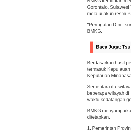
BMKG kemudian menet
Gorontalo, Sulawesi 
melalui akun resmi B
"Peringatan Dini T
BMKG.
Baca Juga:
Tsu
Berdasarkan hasil pe
termasuk Kepulauan 
Kepulauan Minahasa,
Sementara itu, wilay
beberapa wilayah di
waktu kedatangan ge
BMKG menyampaikan a
ditetapkan.
1. Pemerintah Provi