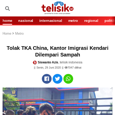
home
nasional
internasional
metro
regional
politi
Home
Metro
Tolak TKA China, Kantor Imigrasi Kendari
Dilempari Sampah
Siswanto Azis
, telisik indonesia
Senin, 29 Juni 2020
7047
dilihat