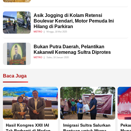
Asik Jogging di Kolam Retensi
Boulevar Kendari, Motor Pemuda Ini
Hilang di Parkiran
METRO
Minggu, 18 Mei 2025
Bukan Putra Daerah, Pelantikan
Kakanwil Kemenag Sultra Diprotes
METRO
Sabtu, 18 Januari 2020
Baca Juga
Hasil Kongres XXII IAI
Imigrasi Sultra Salurkan
Peka
Tak Berhenti di Medan,
Bantuan untuk Warga
Muna