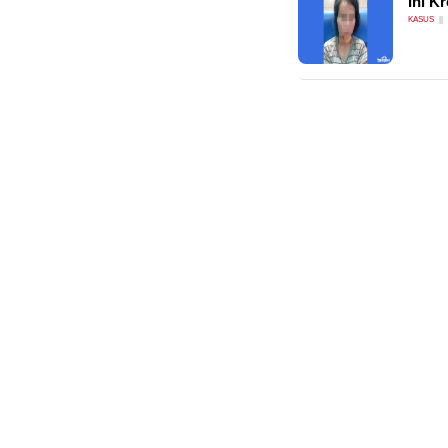
Ini K
KASUS