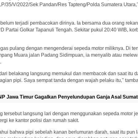
P/35/V/2022/Sek Pandan/Res Tapteng/Polda Sumatera Utara,"
belum terjadi pembacokan dirinya. Ia bersama dua orang reka
PD Partai Golkar Tapanuli Tengah. Sekitar pukul 20:40 WIB, kor
gegas pulang dengan mengenderai sepeda motor miliknya. Di te
mpang Muara jalan Padang Sidimpuan, ia menyalib atau melewa
.
g dari belakang langsung memukul dan membacok dan saat itu 
bagian pipi. Saya sempat tanda dengan wajah pelaku itu," tamb
P Jawa Timur Gagalkan Penyelundupan Ganja Asal Sumate
g tersebut langsung lari dengan menggunakan sepeda motor jen
gi ke kantor polisi dan rumah sakit.
hui bahwa pipi sebelah kanan berlumuran darah, saat itu pun