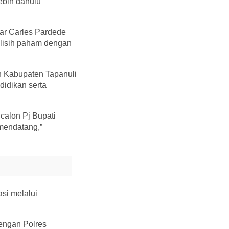
ebih dahulu
sar Carles Pardede
elisih paham dengan
ah Kabupaten Tapanuli
didikan serta
 calon Pj Bupati
 mendatang,”
si melalui
dengan Polres