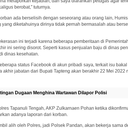
na melaporkan kejadian, dan saya diarahkan petugas agar terl
ligus berobat,” tuturnya.
orban ada berselisih dengan seseorang atau orang lain, Humi
 yang diketahuinya dirinya tidak pernah bermasalah atau bers
kerasan ini terjadi karena beberapa pemberitaan di Pemerint
ir ini sering disorot. Seperti kasus penjualan baju di dinas pen
di dinas kesehatan.
beberapa status Facebook di akun pribadi saya, terkait isu bakal
 akhir jabatan dari Bupati Tapteng akan berakhir 22 Mei 2022
tingan Dugaan Menghina Wartawan Dilapor Polisi
lres Tapanuli Tengah, AKP Zulkarnaen Pohan ketika dikonfirma
rkan adanya laporan dari korban.
mbil alih oleh Polres, jadi Polsek Pandan, akan bekerja sama 