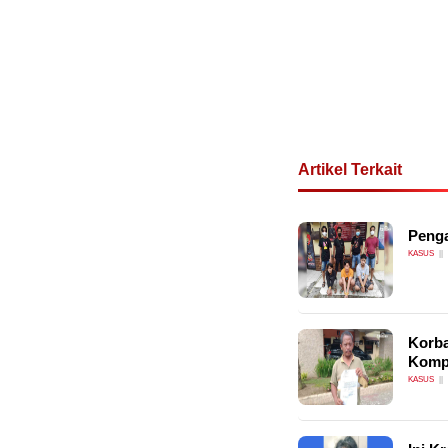
Artikel Terkait
Penga
KASUS
Korb
Kompo
KASUS