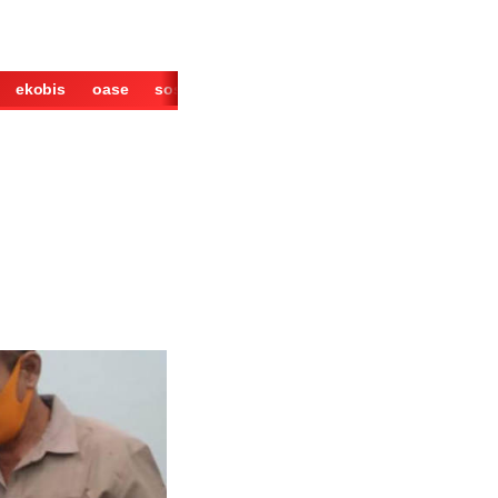
ekobis
oase
sosok
cerita
derita
wisata
kuliner