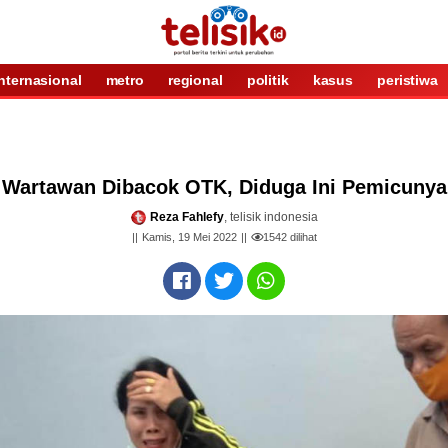
internasional
metro
regional
politik
kasus
peristiwa
Wartawan Dibacok OTK, Diduga Ini Pemicunya
Reza Fahlefy
, telisik indonesia
Kamis, 19 Mei 2022
1542
dilihat