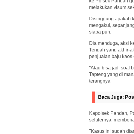
ke Polsek Pandan gu
melakukan visum seka
Disinggung apakah k
mengakui, sepanjang
siapa pun.
Dia menduga, aksi ke
Tengah yang akhir-akh
penjualan baju kaos 
“Atau bisa jadi soal 
Tapteng yang di mana
terangnya.
Baca Juga:
Pos
Kapolsek Pandan, Po
selulernya, membena
"Kasus ini sudah dia