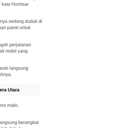
 kata Humisar
nnya sedang duduk di
ban pamit untuk
ngah perjalanan
ti mobil yang
darah langsung
ahnya.
ra Utara
is matic.
 langsung berangkat