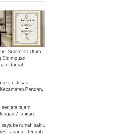
insi Sumatera Utara
ng Sidimpuan
gah, daerah
ngkan, di saat
ko Kecamatan Pandan,
 senjata tajam
engan 7 jahitan.
, saya ke rumah sakit.
lres Tapanuli Tengah