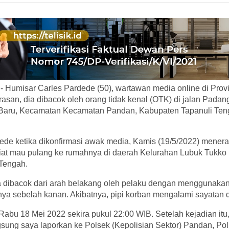
 Humisar Carles Pardede (50), wartawan media online di Prov
asan, dia dibacok oleh orang tidak kenal (OTK) di jalan Pada
 Baru, Kecamatan Kecamatan Pandan, Kabupaten Tapanuli Ten
de ketika dikonfirmasi awak media, Kamis (19/5/2022) menera
erniat mau pulang ke rumahnya di daerah Kelurahan Lubuk Tuk
Tengah.
ya dibacok dari arah belakang oleh pelaku dengan menggunakan
ya sebelah kanan. Akibatnya, pipi korban mengalami sayatan d
, Rabu 18 Mei 2022 sekira pukul 22:00 WIB. Setelah kejadian itu
gsung saya laporkan ke Polsek (Kepolisian Sektor) Pandan, Po