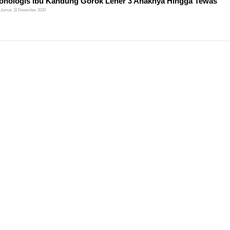
ronologis Ibu Kandung Gorok Leher 3 Anaknya Hingga Tewas
Jumat, 11 Desember 2020