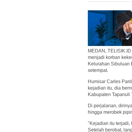
MEDAN, TELISIK.ID -
menjadi korban keker
Kelurahan Sibuluan
setempat.
Humisar Carles Parde
kejadian itu, dia b
Kabupaten Tapanuli 
Di perjalanan, dirin
hingga merobek pipin
"Kejadian itu terjadi
Setelah berobat, lan