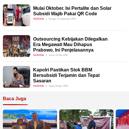
Mulai Oktober, Isi Pertalite dan Solar
Subsidi Wajib Pakai QR Code
NASIONAL
Minggu, 01 September 2024
Outsourcing Kebijakan Dilegalkan
Era Megawati Mau Dihapus
Prabowo, Ini Penjelasannya
NASIONAL
Jumat, 02 Mei 2025
Kapolri Pastikan Stok BBM
Bersubsidi Terjamin dan Tepat
Sasaran
NASIONAL
Sabtu, 09 April 2022
Baca Juga