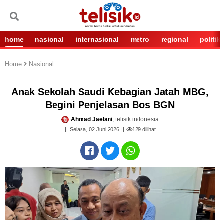
home
nasional
internasional
metro
regional
politi
Home
Nasional
Anak Sekolah Saudi Kebagian Jatah MBG,
Begini Penjelasan Bos BGN
Ahmad Jaelani
, telisik indonesia
Selasa, 02 Juni 2026
129
dilihat