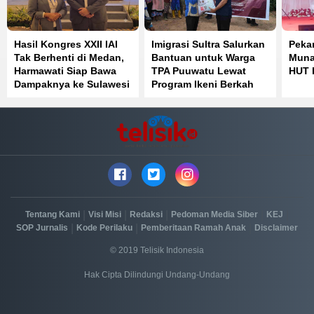
Hasil Kongres XXII IAI
Imigrasi Sultra Salurkan
Peka
Tak Berhenti di Medan,
Bantuan untuk Warga
Muna
Harmawati Siap Bawa
TPA Puuwatu Lewat
HUT 
Dampaknya ke Sulawesi
Program Ikeni Berkah
Tenggara
|
|
|
|
|
Tentang Kami
Visi Misi
Redaksi
Pedoman Media Siber
KEJ
|
|
|
SOP Jurnalis
Kode Perilaku
Pemberitaan Ramah Anak
Disclaimer
© 2019 Telisik Indonesia
Hak Cipta Dilindungi Undang-Undang